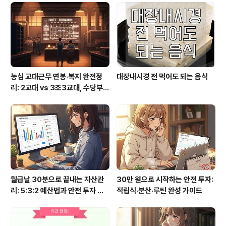
각질 제거에 효과가 있다고 합니다. 또한 피지 분비량을 조
절해줌으로써 커진 모공을 좁혀주는 효과도 있다고 합니
다. 하지만 탄산수만으로 세안을 하면 강항 자극이 될 수 있
기 때문에 물과 1대1로 희석하여 ..
농심 교대근무 연봉·복지 완전정
대장내시경 전 먹어도 되는 음식
리: 2교대 vs 3조3교대, 수당부터
실수령까지
월급날 30분으로 끝내는 자산관
30만 원으로 시작하는 안전 투자:
리: 5:3:2 예산법과 안전 투자 루
적립식·분산·루틴 완성 가이드
틴