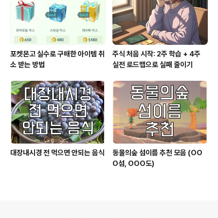
포켓몬고 실수로 구매한 아이템 취
주식 처음 시작: 2주 학습 + 4주
소 받는 방법
실전 로드맵으로 실패 줄이기
대장내시경 전 먹으면 안되는 음식
동물의숲 섬이름 추천 모음 (OO
O섬, OOO도)
의안내