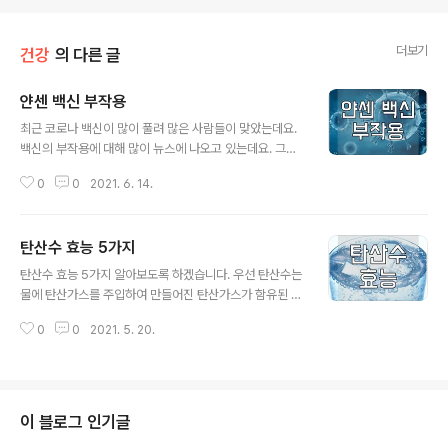
더보기
건강
의 다른 글
얀센 백신 부작용
글 내용
최근 코로나 백신이 많이 풀려 많은 사람들이 맞았는데요.
백신의 부작용에 대해 많이 뉴스에 나오고 있는데요. 그중
얀센 백신의 부작용을 한번 알아보도록 하겠습니다. | 얀센
0
0
2021. 6. 14.
과 다른 백신의 차이점 | 얀센 백신 부작용 우선 가장 많이
발생되는 증상으로 접종부위 통증, 붓기, 발열, 메스꺼움,
근육통, 피로감, 두통 등이 있습니다. 어떤 백신이든 흔히
탄산수 효능 5가지
있는 증상으로 금방 회복이 되니 크게 걱정할 정도는 아닙
글 내용
니다. - 얀센 부작용 혈소판감소성 혈전증 혈소판감소성 혈
탄산수 효능 5가지 알아보도록 하겠습니다. 우선 탄산수는
전증이라고 들어보신분은 많이 없으실 겁니다. 일반적인
물에 탄산가스를 주입하여 만들어진 탄산가스가 함유된 물
혈전증과는 다르게 발병 확률이 아주 희박하지만, 혈소판
입니다. 탄산수가 몸에 좋다는 건 많이들 알고 계실텐데요.
감소를 동반한 혈전으로 알려져 있습니다. 얀센 접종 후 4
0
0
2021. 5. 20.
어떤 효능이 있는지는 잘 모르시는 분들이 많습니다. 이번
~28일 내 발생할 수 있다고 합니다. | 얀센 백신 여자? 얀
포스팅에서는 탄산수가 어떤 효능이 있는지 알아보도록 하
센은 만 30세 이상..
겠습니다. | 탄산수 효능 1. 피부 미용 탄산수를 먹지 않고
세안하기도 한다는 이야기를 많이 들어보셨을 겁니다. 탄
산수로 세안을 할 경우 탄산이 피부에 닿으면서 약간의 자
이 블로그 인기글
극을 주게되는데 이때 피부의 혈액 순환을 도와 노폐물과