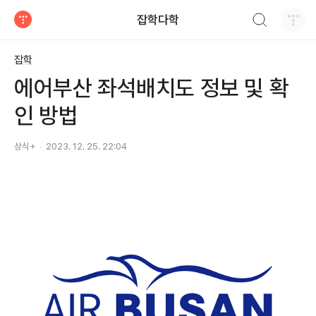
검색하기
잡학다학
티스토리
잡학
에어부산 좌석배치도 정보 및 확
인 방법
상식+
2023. 12. 25. 22:04