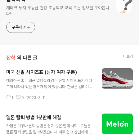
재테크 투자 부동산 건강 초등학교 교육 모든 정보를 모아봅니
다!
구독하기
더보기
잡학
의 다른 글
미국 신발 사이즈표 (남자 여자 구분)
글 내용
해외직구 혹은 최근 멀티샵의 경우 신발 사이즈 표기가 다
르게 나타나 있는 경우가 많이 있습니다. 한국은 밀리미터
를 사용하지만 미국, 유럽 등은 다른 신발 사이즈 단위를 사
1
0
2023. 3. 11.
용하기 때문에 잘 알아보고 구매를 해야합니다. 미국 신발
사이즈표 알아보도록 하겠습니다. | 미국 신발 사이즈표 우
선 미국은 US라고 신발에 표기가 되어 있으며 인치(inch)
멜론 탈퇴 방법 1분만에 해결
기준을 사용하고 있습니다. 각 인치별 센치미터로 비교하
글 내용
여 볼수 있도록 정리해두었습니다. 여성용 신발 사이즈표:
가입은 쉬우나 탈퇴 방법은 쉽지 않은 현대 사회.. 오늘은
남성용 신발 사이즈표: 위 사이즈표는 참고용으로 사용하
멜론 탈퇴 방법을 알아보겠습니다. 아주 쉽고 간단하게 정
실 수 있습니다. 하지만, 제조사마다 신발 사이즈표가 다르
리해보았으니 1분만에 따라 하실수 있습니다. | 멜론 탈퇴