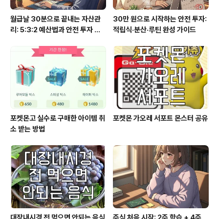
월급날 30분으로 끝내는 자산관
30만 원으로 시작하는 안전 투자:
리: 5:3:2 예산법과 안전 투자 루
적립식·분산·루틴 완성 가이드
틴
포켓몬고 실수로 구매한 아이템 취
포켓몬 가오레 서포트 몬스터 공유
소 받는 방법
대장내시경 전 먹으면 안되는 음식
주식 처음 시작: 2주 학습 + 4주