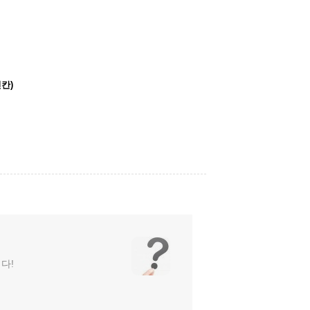
칸)
다!