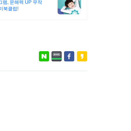
램, 문해력 UP 무작
미북클럽!