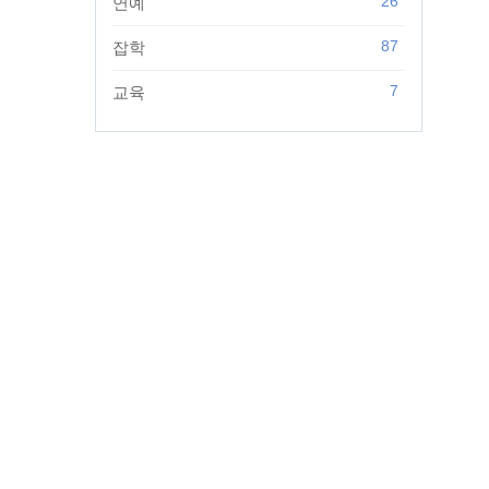
26
연예
87
잡학
7
교육