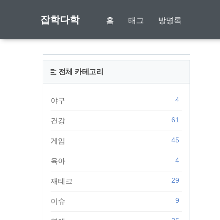
잡학다학
홈
태그
방명록
전체 카테고리
4
야구
61
건강
45
게임
4
육아
29
재테크
9
이슈