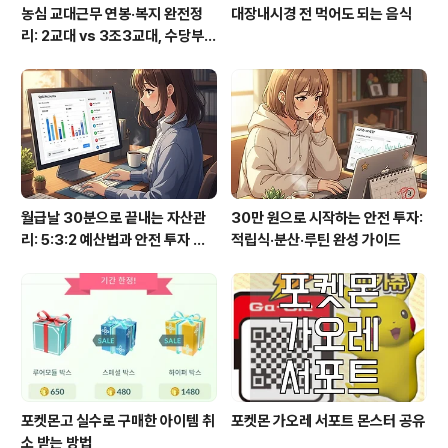
농심 교대근무 연봉·복지 완전정
대장내시경 전 먹어도 되는 음식
리: 2교대 vs 3조3교대, 수당부터
실수령까지
월급날 30분으로 끝내는 자산관
30만 원으로 시작하는 안전 투자:
리: 5:3:2 예산법과 안전 투자 루
적립식·분산·루틴 완성 가이드
틴
포켓몬고 실수로 구매한 아이템 취
포켓몬 가오레 서포트 몬스터 공유
소 받는 방법