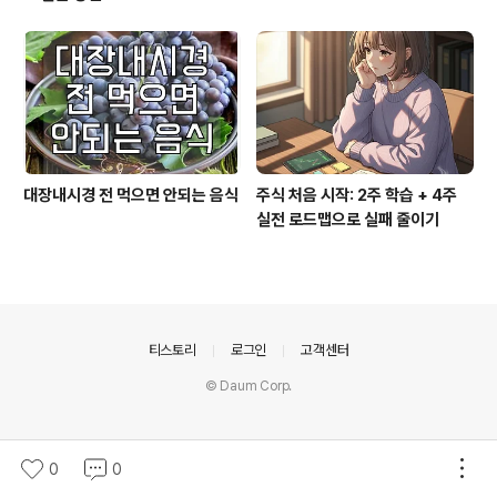
대장내시경 전 먹으면 안되는 음식
주식 처음 시작: 2주 학습 + 4주
실전 로드맵으로 실패 줄이기
의안내
티스토리
로그인
고객센터
© Daum Corp.
0
0