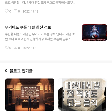
줍니다. 위와 같은 창이 나타나는데 쿠폰 부분에 쿠폰을 입
드로 등장합니다. 7세대 전설 포켓몬으로 등장하는 포켓몬
력하시면 쿠폰 적용이 됩니다. | 쌍칼키우기 쿠폰 11월 최
중 하나 입니다. | 악식킹 레이드 공략 악식킹은 5성 레이드
신 쌍칼키우기 쿠폰중에 11월15일 현재 사용 가능한 쿠폰
0
0
2022. 11. 13.
이지만 CP가 2만5천 정도로 그리 어렵지 않습니다. 2~3
확인한것들만 모았습니다. 현재는..
명이 함께 배틀하면 쉽게 이길수 있는 정도 입니다. 악식킹
은 악/드래곤 타입으로 약점은 아래와 같습니다. 약점 : 페
무기미도 쿠폰 11월 최신 정보
어리/벌레/드래곤/격투/얼음 특히 페어리 타입에게 약하니
글 내용
페어리 타입 위주로 배틀하시면 될거 같아요. | 악식킹 졸업
수집형 디펜스 게임인 무기미도 쿠폰 정보 입니다. 게임 초
스킬 악식킹 졸업스킬은 아래와 같습니다. 노말스킬 : 바크
반 보다 빠르고 쉽게 진행하기 위해서는 쿠폰이 필수죠. 무
아웃(악) or 드래콘테일(드래곤) 스페셜스킬 : 오물폭탄
턱대고 과금을 할 수 없으니 말이죠.. 현재 공개된 최신 쿠
(독) or 세차게휘두르기(악) 드래곤크루(드래곤) or 깨물
0
0
2022. 11. 13.
폰 정보 공유드리겠습니다. | 무기미도 쿠폰 입력 방법 쿠폰
어부수기(악) | 악식킹 이로치 아쉽지만 악식킹은 이로치가
적용하는 방법은 아주 간단합니다. 로비에서 좌측 상단 프
없답니다...
로필을 누르고 설정을 누르면 계정이라는 메뉴가 나옵니
다. 계정에서 쿠폰 교환을 선택하시면 됩니다. 교환코드 입
력 후 확인버튼을 눌러주시면 됩니다. | 무기미도 쿠폰 현재
이 블로그 인기글
11월 사용 가능한 쿠폰은 총 3종입니다. nABCn33BRe8
U nABBdskwHEWN nABDWhCnumTh 쿠폰입력으
로 초반 재밌게 게임 즐기시구요. 꾸준히 출석체크만해도
보상이 괜찮으니 보상 꼭 챙기시면서 플레이하세요!