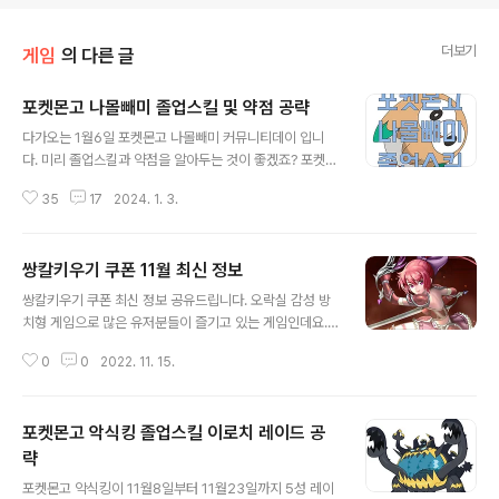
더보기
게임
의 다른 글
포켓몬고 나몰빼미 졸업스킬 및 약점 공략
글 내용
다가오는 1월6일 포켓몬고 나몰빼미 커뮤니티데이 입니
다. 미리 졸업스킬과 약점을 알아두는 것이 좋겠죠? 포켓몬
고 나몰빼미 졸업스킬 및 약점 알아보겠습니다. | 포켓몬고
35
17
2024. 1. 3.
나몰빼미 졸업스킬 나몰빼미의 졸업스킬은 "두번치기"와
"깨물어부수기"입니다. 두번치기 (Peck): 일반 타입의 공
격 기술로, 빠르고 연속적으로 두 번 가격합니다. 일반적으
쌍칼키우기 쿠폰 11월 최신 정보
로 빠른 공격력을 지니고 있습니다. 깨물어부수기 (Drill P
글 내용
eck): 비행 타입의 공격 기술로, 상대를 깨물어 공격하는
쌍칼키우기 쿠폰 최신 정보 공유드립니다. 오락실 감성 방
공격 기술입니다. 비행 속성을 지니고 있어 일반적으로 효
치형 게임으로 많은 유저분들이 즐기고 있는 게임인데요.
과적인 공격력을 가지고 있습니다. | 포켓몬고 나몰빼미 약
저도 시작한지 이제 2주일 정도 됐는데 그냥 놔두면 되는
점 나몰빼미의 약점은 여러 가지 유형의 공격에 대해 민감
0
0
2022. 11. 15.
게임인데 멍하게 계속 쳐다보게 되더라구요. 생각없이 할
하게 반응하는 속성적 특성으로 설명됩니다. 나몰빼미는
수 있는 게임인거 같아서 좋은거 같아요. | 쌍칼키우기 쿠폰
비행/노말 타입으로, 이에 ..
적용 방법 쌍칼키우게 쿠폰 적용 방법은 간단합니다. 하지
포켓몬고 악식킹 졸업스킬 이로치 레이드 공
만 초반 튜터리얼을 어느정도 진행한 이후에 쿠폰 적용이
가능하니 어느정도 진행을 해주셔야 합니다. 우선 게임화
략
글 내용
면 우측 하단에 메뉴를 누릅니다. 그리고 설정 버튼을 눌러
포켓몬고 악식킹이 11월8일부터 11월23일까지 5성 레이