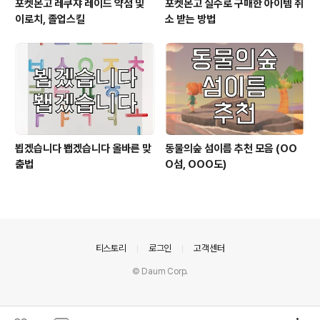
포켓몬고 레쿠쟈 레이드 약점 및
포켓몬고 실수로 구매한 아이템 취
이로치, 졸업스킬
소 받는 방법
뵙겠습니다 봽겠습니다 올바른 맞
동물의숲 섬이름 추천 모음 (OO
춤법
O섬, OOO도)
의안내
티스토리
로그인
고객센터
© Daum Corp.