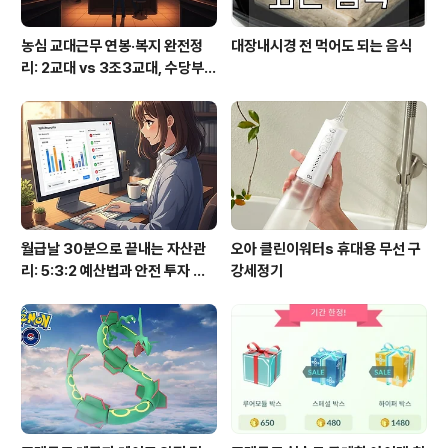
농심 교대근무 연봉·복지 완전정
대장내시경 전 먹어도 되는 음식
리: 2교대 vs 3조3교대, 수당부터
실수령까지
월급날 30분으로 끝내는 자산관
오아 클린이워터s 휴대용 무선 구
리: 5:3:2 예산법과 안전 투자 루
강세정기
틴