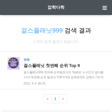
잡학다학
걸스플래닛999
검색 결과
1 개의 검색 결과가 있습니다.
연예
걸스플래닛 첫번째 순위 Top 9
걸스플래닛999 첫번째 순위발표식의 Top9은 누구인지 알아봅
시다! 첫번째 순위 발표식 TOP 9 9위 김채현 8위 강예서 7위 차
이빙 6위 수루이치 5위 사카모토 마시로 4위 최유진 3위 에자키
2021. 9. 4. 00:25
히카루 2위 션샤오팅 1위 카와구치 유리나 TOP 9 소녀들 모두
축하합니다^^
«
1
»