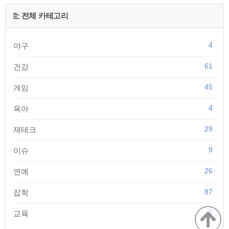
전체 카테고리
4
야구
61
건강
45
게임
4
육아
29
재테크
9
이슈
26
연예
87
잡학
7
교육