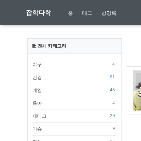
잡학다학
홈
태그
방명록
전체 카테고리
4
야구
61
건강
45
게임
4
육아
29
재테크
9
이슈