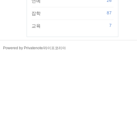
26
연예
87
잡학
7
교육
TistoryWhaleSkin3.4
Powered by Privatenote
/
라이프코리아