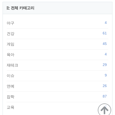
한 미부 미백 화장품 입니다. 성분이 다르기 때문에 구입하는 방
법 및 기능도 달라집니다. - 도미나크림 주성분이 하이드로퀴논
전체 카테고리
으로 부작용에 대한 위험이 있어 약국에서만 구매 가능한 '의약
품' 입니다. - 도미나스크림 주성분이 ..
4
야구
61
건강
45
게임
4
육아
29
재테크
9
이슈
26
연예
87
잡학
7
교육