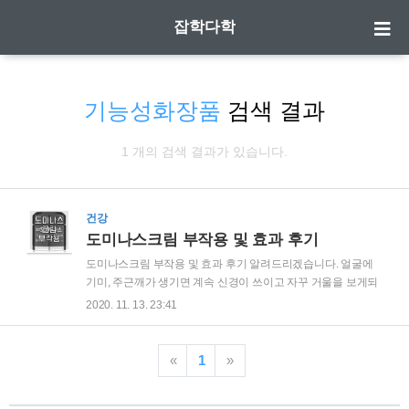
잡학다학
기능성화장품
검색 결과
1 개의 검색 결과가 있습니다.
건강
도미나스크림 부작용 및 효과 후기
도미나스크림 부작용 및 효과 후기 알려드리겠습니다. 얼굴에
기미, 주근깨가 생기면 계속 신경이 쓰이고 자꾸 거울을 보게되
고 스트레스를 받게 됩니다. 이럴때 바르는 미백 화장품인 도미
2020. 11. 13. 23:41
나스 크림 입니다. 혹시나 모를 부작용과 직접 사용해본 후기를
작성해보았습니다. | 도미나 vs 도미나스 판매되고 있는 크림의
종류를 보면 도미나크림과 도미나스크림 두가지 종류가 있는
«
1
»
데, 이름에 '스' 한글자 빼곤 동일 제품처럼 보입니다. 이것은 어
느 제품이 이미테이션이 아닌 두 제품 모두 태극제약에서 출시