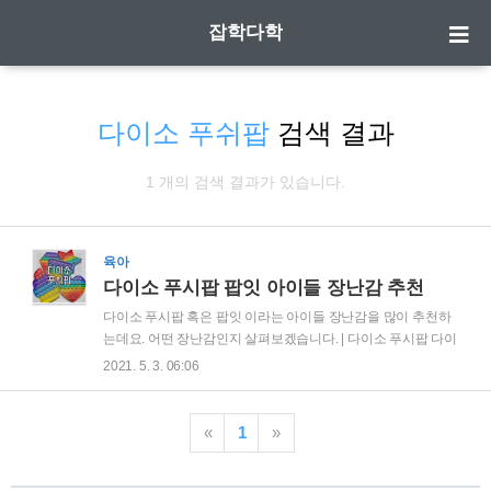
잡학다학
다이소 푸쉬팝
검색 결과
1 개의 검색 결과가 있습니다.
육아
다이소 푸시팝 팝잇 아이들 장난감 추천
다이소 푸시팝 혹은 팝잇 이라는 아이들 장난감을 많이 추천하
는데요. 어떤 장난감인지 살펴보겠습니다. | 다이소 푸시팝 다이
소에서 판매하고 있는 푸시팝은 모양이 다양하게 있습니다. 실
2021. 5. 3. 06:06
리콘 재질로 되어 있어 날카롭거나 딱딱하지 않아 아이들이 가
지고 놀아도 다치지 않아서 부담스럽지 않아요. 푸시팝은 둥근
부위를 누르면 뽁뽁 눌러지면서 안으로 들어가게 되는데 옛날
«
1
»
뽁뽁이 터뜨리는 기분이 나는 장난감이에요. 아이들은 꾹꾹 누
르면서 떠뜨리는 느낌을 가지게 되는데요. 한쪽면을 다하면 반