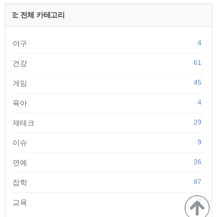
대편으로 돌려서 무한으로 가지고 놀수 있도록 설계되어 있어
요. | 푸시팝 모양 푸시팝이 인기를 끌면서 다양한 모양이 나오
전체 카테고리
고 있는데 별, 동그라미, 네모, 아이스크림, 캐릭터 등이 있습니
다. 그런데 다이소에 가서 사려고 하면 품절된 모양..
4
야구
61
건강
45
게임
4
육아
29
재테크
9
이슈
26
연예
87
잡학
7
교육