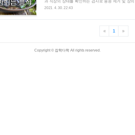
과 직장의 상태를 확인하는 검사로 용종 제거 및 장
비우거나 먹으면 안되는 음식, 먹을수 있는 음식 등
2021. 4. 30. 22:43
보겠습니다. | 먹으면 안되는 음식 1) 해조류 - 파래, 김
딸기, 참외 등 3) 잡곡류 - 현미, 깨, 흑미 등 4) 견과류
치 이렇게 먹으면 안되는 음식들이 있습니다. 먹으면
«
1
»
..
Copyright ©
잡학다학
All rights reserved.