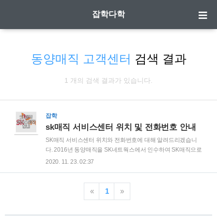
잡학다학
동양매직 고객센터
검색 결과
1 개의 검색 결과가 있습니다.
잡학
sk매직 서비스센터 위치 및 전화번호 안내
SK매직 서비스센터 위치와 전화번호에 대해 알려드리겠습니
다. 2016년 동양매직을 SK네트웍스에서 인수하여 SK매직으로
변경되었는데요. 기존 동양매직 제품에 대해서도 SK매직에서
2020. 11. 23. 02:37
서비스를 받을수 있으니 참고하시기 바랍니다. | SK매직 서비스
센터 위치 찾기 SK매직 서비스센터 사이트 :
www.skmagic.com/customer/asCenter 우선 공식 홈페이지를
«
1
»
방문하면 아래와 같은 화면이 보입니다. 지도에서 원하는 위치
를 선택하시면 아래에 각 지역별 서비스센터 주소 안내가 되어