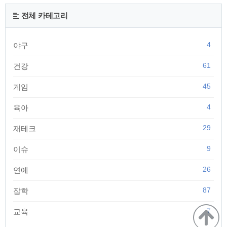
있습니다. 오른쪽 지도보기를 누르면 상세 위치와 약도를 볼 수
있습니다. 그리고 휴대폰번호를 입력하면 해당 서비스센터의
전체 카테고리
주소를 문자로 전송 받을수 있기때문에 별도로 메모하지 않아
도 되는 편리한 서비스를 제공하고 있으니 참고..
4
야구
61
건강
45
게임
4
육아
29
재테크
9
이슈
26
연예
87
잡학
7
교육