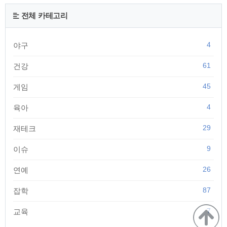
어가시면 위의 사진처럼 나오는데, 처음 이용하시면 플러그인
설치 및 다운로드를 진행해야 합니다. | 러브비트 다운로드 다운
전체 카테고리
로드 링크 : static.plaync.co.kr/common/support/plaync..
4
야구
61
건강
45
게임
4
육아
29
재테크
9
이슈
26
연예
87
잡학
7
교육