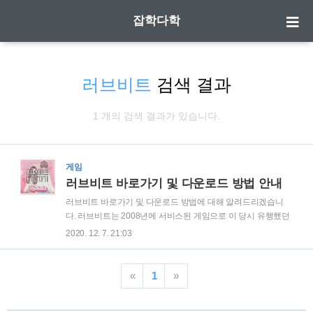
잡학다학
러브비트
검색 결과
1 개의 검색 결과가 있습니다.
게임
러브비트 바로가기 및 다운로드 방법 안내
러브비트 바로가기 및 다운로드 방법에 대해 알려드리겠습니
다. 러브비트는 2008년에 서비스된 게임으로 이 당시 유행했던
리듬 게임으로 예전에는 많이 있었지만, 현재 이러한 리듬 게임
2020. 12. 7. 21:03
들은 대부분 서비스를 종료했지만, 거의 유일하게 남아있는 게
임이 러브비트 라고 볼 수 있습니다. | 러브비트 바로가기 방법
다음에서 서비스 중인 게임이기 때문에 다음에서 러브비트를
«
1
»
검색하셔도 되고, 아래 링크를 통해 접속하셔도 됩니다. 러브비
트 바로가기 : game.daum.net/cn/lovebeat 링크의 사이트로 들