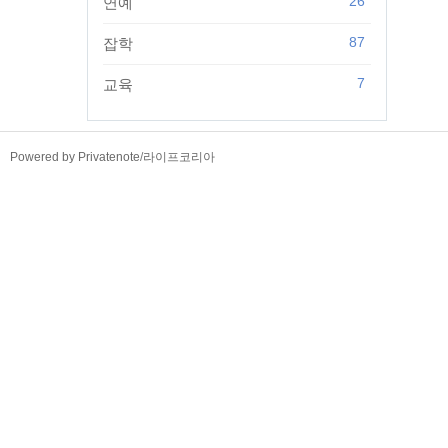
26
연예
87
잡학
7
교육
TistoryWhaleSkin3.4
Powered by Privatenote
/
라이프코리아