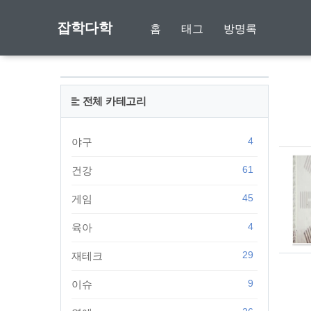
잡학다학
홈
태그
방명록
전체 카테고리
4
야구
61
건강
45
게임
4
육아
29
재테크
9
이슈