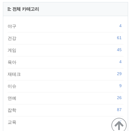
지만 2020년경 93년생 여자친구 김다X씨의 명의로 변경하였고
설날에 여자친구를 소개시켜주는 자리가 불발되면서 갈등이 시
전체 카테고리
작되었다."라고 폭로했습니다. 여기서 두가지 갈등의 원인을 주
장했습니다. 1. 아파트 명의를 가족의 동..
4
야구
61
건강
45
게임
4
육아
29
재테크
9
이슈
26
연예
87
잡학
7
교육