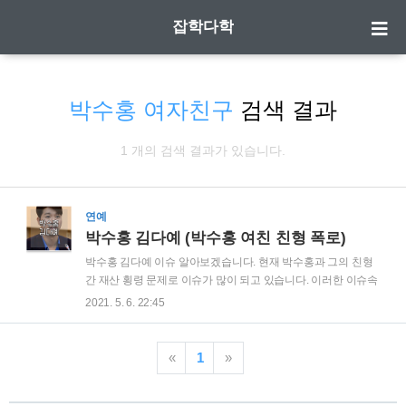
잡학다학
박수홍 여자친구
검색 결과
1 개의 검색 결과가 있습니다.
연예
박수홍 김다예 (박수홍 여친 친형 폭로)
박수홍 김다예 이슈 알아보겠습니다. 현재 박수홍과 그의 친형
간 재산 횡령 문제로 이슈가 많이 되고 있습니다. 이러한 이슈속
에 박수홍의 친형이 밝힌 "박수홍과의 갈등은 박수홍의 93년생
2021. 5. 6. 22:45
여자친구 때문에 생긴일이다"라고 하여 사람들의 관심을 받았
습니다. 여기서 93년생 여자친구가 김다예라고 하는데요. 자세
히 알아보겠습니다. | 박수홍 친형 주장 친형의 주장에 나온 93
«
1
»
년생 여자친구는 이러한 내용에 포함되었습니다. "현재 박수홍
이 살고 있는 아파트의 지분은 박수홍95:어머니5 였습니다. 하