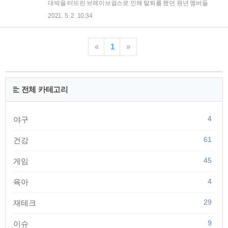
합니다. 그리고 맥심도 발빠르게 쁘걸 코인에 탑승하기 위해 추
대박을 터뜨린 브레이브걸스로 인해 탈퇴를 했던 원년 멤버들
가 화보 촬영 예정이라고... | 가방 왕눈좌가 항상 들고다니는 가
에 대해 많은 관심을 가지고 있는데요. 그중 메인보컬에 외모 원
2021. 5. 2. 10:34
방의 정체가 바로 의류 사업을 하려고 했던 브랜드 '트라제윤'이
탑이었다던 브브걸 원년멤버 박서아에 대해 많이 궁금해 하셔
다. 이것이 알려지면서 아재 팬들의 화력으..
서 알아보겠습니다. | 브레이브걸스 박서아 박서아는 2011년부
터 2016년까지 브레이브걸스 원년 멤버로 활동하다 탈퇴한 멤
«
1
»
버로 현재는 아프리카TV BJ겸 유튜버로 활동 중입니다. 박서아
의 유튜브 채널은 '박서아TV'로 현재 53.8만명의 구독자를 보유
하고 있습니다. 대부분의 사람들이 브레이브걸스 떡상으로 인
해 이전 멤버들을 안타깝게 생각하고 있지만 박서아의 경우 BJ
전체 카테고리
로 큰성공을 거뒀기 때문에 그렇게 부러워하진 않을거 같네요.
박서아의 나이는 88년생으로 올해 한국나이로 3..
4
야구
61
건강
45
게임
4
육아
29
재테크
9
이슈