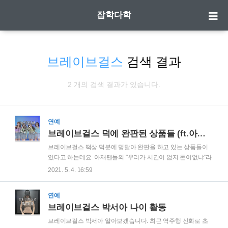
잡학다학
브레이브걸스
검색 결과
2 개의 검색 결과가 있습니다.
연예
브레이브걸스 덕에 완판된 상품들 (ft.아재파워)
브레이브걸스 떡상 덕분에 덩달아 완판을 하고 있는 상품들이
있다고 하는데요. 아재팬들의 "우리가 시간이 없지 돈이없냐"라
며 막강화력을 선사하고 있습니다. 브레이브걸스 덕분에 완판
2021. 5. 4. 16:59
된 상품에는 어떤것들이 있는지 알아보겠습니다. | 맥심(2017년
6월호) 브레이브걸스가 역주행을 하게되면서 가장 먼저 눈에
연예
들어오는 멤버가 바로 꼬북좌 유정이다. 롤린을 부르며 살인미
브레이브걸스 박서아 나이 활동
소를 남발하며 자연스럽게 입덕을 하게되는데, 그로 인해 과거
유정의 맥심 화보가 이슈가되어 뒤늦게 완판 기록을 세웠다고
브레이브걸스 박서아 알아보겠습니다. 최근 역주행 신화로 초