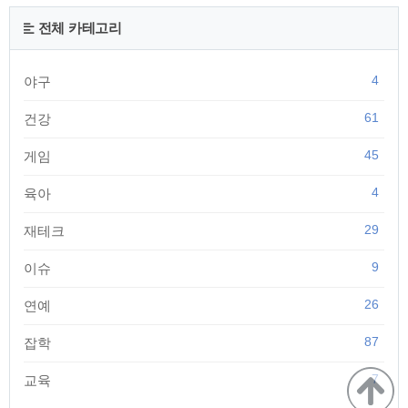
9in2out.com | 서포트 몬스터란? 서포트 몬스터는 포켓몬 가오
레 배틀 중 서프라이즈 어택, 엑스트라 어택 두가지 지원으로 배
전체 카테고리
틀을 도와 좀 더 쉽게 이길수 있게 해주는 시스템 입니다. | 서포
트 포켓몬 등록 방법 배틀이 시작되기 전에 가오..
4
야구
61
건강
45
게임
4
육아
29
재테크
9
이슈
26
연예
87
잡학
7
교육