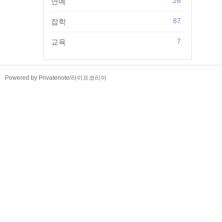
26
연예
87
잡학
7
교육
TistoryWhaleSkin3.4
Powered by Privatenote
/
라이프코리아