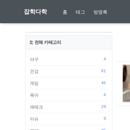
잡학다학
홈
태그
방명록
전체 카테고리
4
야구
61
건강
45
게임
4
육아
29
재테크
9
이슈