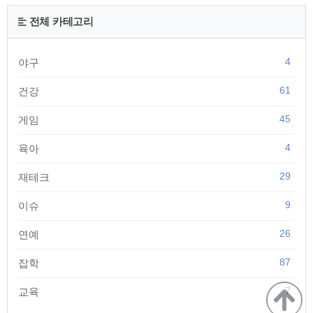
에서 'EnableDebugConsole=0'라는 글을 찾아주시고(Ctrl+F 하
면 쉽게 찾아요) 마지막에 있는 0을 1로 바꿔주시면 됩니다. 바
전체 카테고리
꾸고 나면 이렇게 되겠죠? 여기서 0은 콘솔모드 비활성..
4
야구
61
건강
45
게임
4
육아
29
재테크
9
이슈
26
연예
87
잡학
7
교육