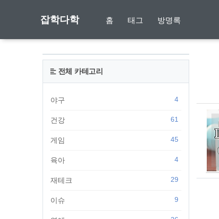
잡학다학
홈
태그
방명록
전체 카테고리
4
야구
61
건강
45
게임
4
육아
29
재테크
9
이슈