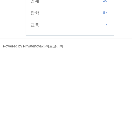
26
연예
87
잡학
7
교육
TistoryWhaleSkin3.4
Powered by Privatenote
/
라이프코리아