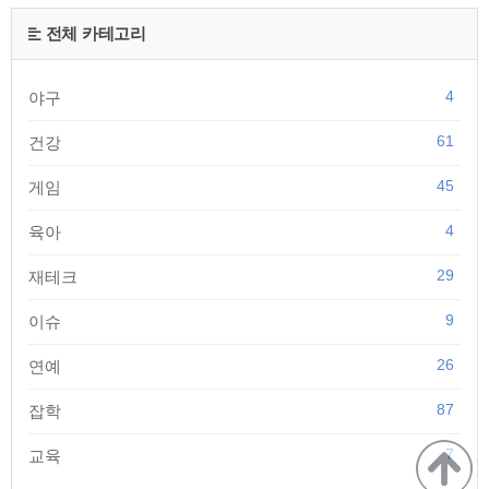
되어 훈남들(이수호, 한서준)의 사랑을 받으며 성장하는 로맨틱
코미디 입니다. 최근 드라마화로 스토리 전개가 늦어지면서 평
전체 카테고리
점 테러(?)를 받기도 했지만 여전히 인기가 많은 웹툰입니다. 그
리고 여신강림을 모르던 사람들도 알게된 이유중에 하나..
4
야구
61
건강
45
게임
4
육아
29
재테크
9
이슈
26
연예
87
잡학
7
교육