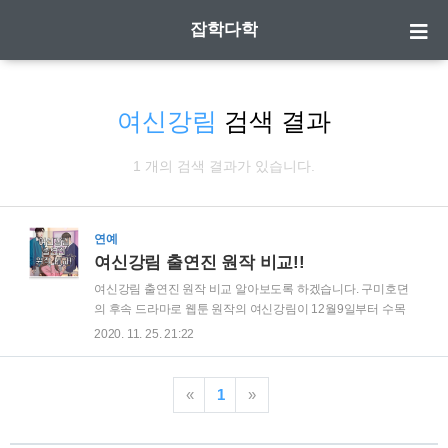
잡학다학
여신강림
검색 결과
1 개의 검색 결과가 있습니다.
연예
여신강림 출연진 원작 비교!!
여신강림 출연진 원작 비교 알아보도록 하겠습니다. 구미호뎐
의 후속 드라마로 웹툰 원작의 여신강림이 12월9일부터 수목
드라마로 방영될 예정입니다. 예전부터 인기 웹툰이었던 여신
2020. 11. 25. 21:22
강림의 드라마화로 가상 캐스팅이 화제가 되었는데요. 그만큼
캐스팅 관련해서 엄청 말이 많았던 드라마 입니다. 첫방 전에 원
작대비 캐스팅이 어떻게 되는지 알아보겠습니다. | 원작 여신강
«
1
»
림은? 외모에 콤플렉스가 있어 중학생때까지 외모로 놀림을 받
았던 여주인공 임주경이 화장으로 인해 여신급 미모를 가지게