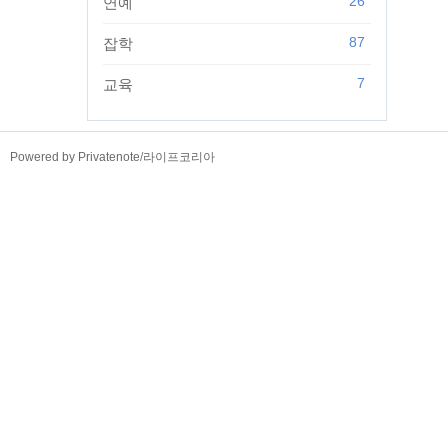
26
연예
87
잡학
7
교육
TistoryWhaleSkin3.4
Powered by Privatenote
/
라이프코리아