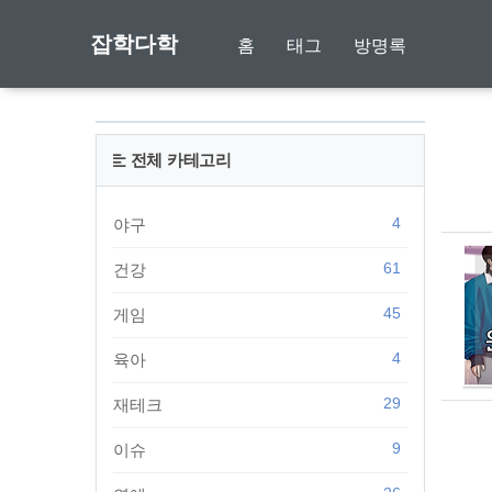
잡학다학
홈
태그
방명록
전체 카테고리
4
야구
61
건강
45
게임
4
육아
29
재테크
9
이슈