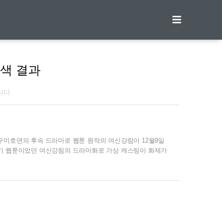
티스토리툴바
색 결과
니다.
구미호뎐의 후속 드라마로 웹툰 원작의 여신강림이 12월9일
인기 웹툰이었던 여신강림의 드라마화로 가상 캐스팅이 화제가
던 드라마 입니다. 첫방 전에 원작대비 캐스팅이 어떻게 되는
플렉스가 있어 중학생때까지 외모로 놀림을 받았던 여주인공 임
들(이수호, 한서준)의 사랑을 받으며 성장하는 로맨틱 코미
 평점 테러(?)를 받기도 했지만 여전히 인기가 많은 웹툰입
중에 하나..