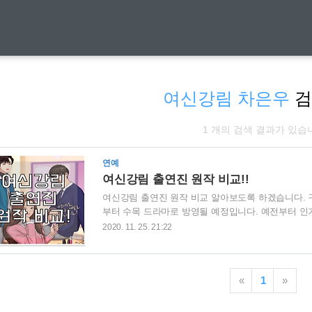
여신강림 차은우
검
1 개의 검색 결과가 있습
연예
여신강림 출연진 원작 비교!!
여신강림 출연진 원작 비교 알아보도록 하겠습니다. 
부터 수목 드라마로 방영될 예정입니다. 예전부터 
되었는데요. 그만큼 캐스팅 관련해서 엄청 말이 많았
2020. 11. 25. 21:22
지 알아보겠습니다. | 원작 여신강림은? 외모에 콤
주경이 화장으로 인해 여신급 미모를 가지게되어 훈남
디 입니다. 최근 드라마화로 스토리 전개가 늦어지면서
«
1
»
니다. 그리고 여신강림을 모르던 사람들도 알게된 이유