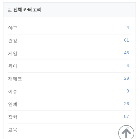
되어 훈남들(이수호, 한서준)의 사랑을 받으며 성장하는 로맨틱
코미디 입니다. 최근 드라마화로 스토리 전개가 늦어지면서 평
전체 카테고리
점 테러(?)를 받기도 했지만 여전히 인기가 많은 웹툰입니다. 그
리고 여신강림을 모르던 사람들도 알게된 이유중에 하나..
4
야구
61
건강
45
게임
4
육아
29
재테크
9
이슈
26
연예
87
잡학
7
교육