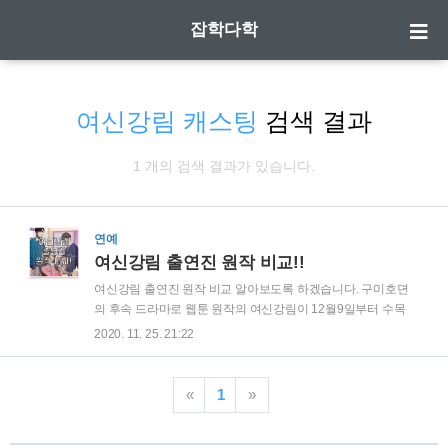
잡학다학
여신강림 캐스팅
검색 결과
1 개의 검색 결과가 있습니다.
연예
여신강림 출연진 원작 비교!!
여신강림 출연진 원작 비교 알아보도록 하겠습니다. 구미호뎐
의 후속 드라마로 웹툰 원작의 여신강림이 12월9일부터 수목
드라마로 방영될 예정입니다. 예전부터 인기 웹툰이었던 여신
2020. 11. 25. 21:22
강림의 드라마화로 가상 캐스팅이 화제가 되었는데요. 그만큼
캐스팅 관련해서 엄청 말이 많았던 드라마 입니다. 첫방 전에 원
작대비 캐스팅이 어떻게 되는지 알아보겠습니다. | 원작 여신강
«
1
»
림은? 외모에 콤플렉스가 있어 중학생때까지 외모로 놀림을 받
았던 여주인공 임주경이 화장으로 인해 여신급 미모를 가지게