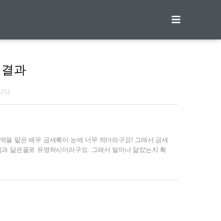
티스토리툴바
 결과
니다.
을 맡은 배우 금새록이 눈에 너무 띄더라구요! 그래서 금새
님과 닮은꼴로 유명하시더라구요. 그래서 얼마나 닮았는지 확
금새록 진기주 금새록 진기주 사진을 봤을때 누가 누군지 구분
동안은 사진보면 헷갈리긴 하더라구요. 위에 있는 사진에 왼쪽
 오케이 광자매의 고원희, 금새록이 더 닮은꼴 같아서 사진하
. | 금새록 프로필 금새록의 프로필을 알아보겠습니다. 나이