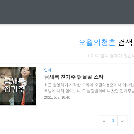
오월의청춘
검색
1 개의 검색 결과가 있습
연예
금새록 진기주 닮을꼴 스타
최근 방영하기 시작한 드라마 오월의청춘에서 이수련역
록님에 대해 알아보니 오!삼광빌라에 나왔던 진기주
인, 금새록 프로필도 한번 같이 알아보겠습니다. | 
2021. 5. 9. 16:46
되시나요? 이제 저는 쉽게 구분은 가능한데 사실 한
이 금새록, 오른쪽이 진기주 입니다. 좀 더 알아보니
나 투척합니다. 왼쪽이 고원희, 오른쪽이 금새록입니다
«
1
»
는 1992년생으로 한국나이로 30세, 키는 168cm, ..