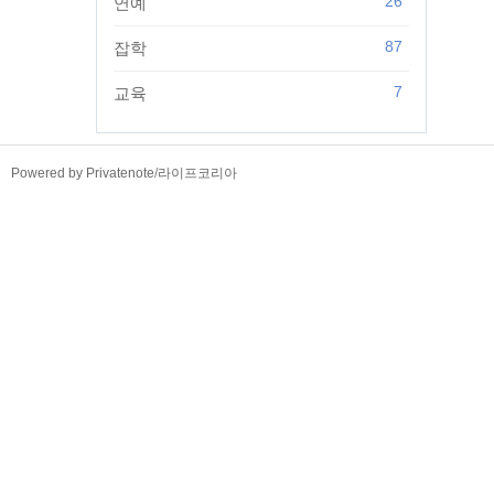
26
연예
87
잡학
7
교육
TistoryWhaleSkin3.4
Powered by Privatenote
/
라이프코리아