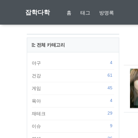
잡학다학
홈
태그
방명록
전체 카테고리
4
야구
61
건강
45
게임
4
육아
29
재테크
9
이슈