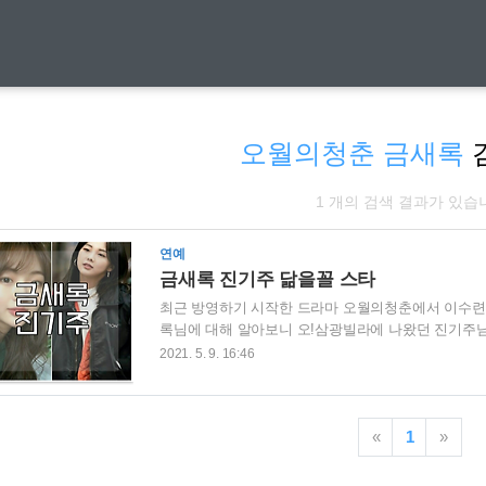
오월의청춘 금새록
1 개의 검색 결과가 있습
연예
금새록 진기주 닮을꼴 스타
최근 방영하기 시작한 드라마 오월의청춘에서 이수련역
록님에 대해 알아보니 오!삼광빌라에 나왔던 진기주
인, 금새록 프로필도 한번 같이 알아보겠습니다. | 
2021. 5. 9. 16:46
되시나요? 이제 저는 쉽게 구분은 가능한데 사실 한
이 금새록, 오른쪽이 진기주 입니다. 좀 더 알아보니
나 투척합니다. 왼쪽이 고원희, 오른쪽이 금새록입니다
«
1
»
는 1992년생으로 한국나이로 30세, 키는 168cm, ..