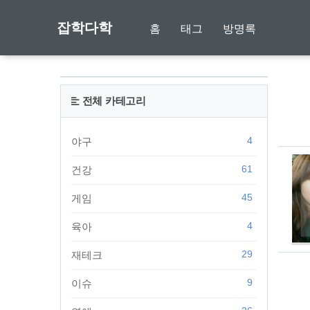
잡학다학
홈
태그
방명록
전체 카테고리
4
야구
61
건강
45
게임
4
육아
29
재테크
9
이슈