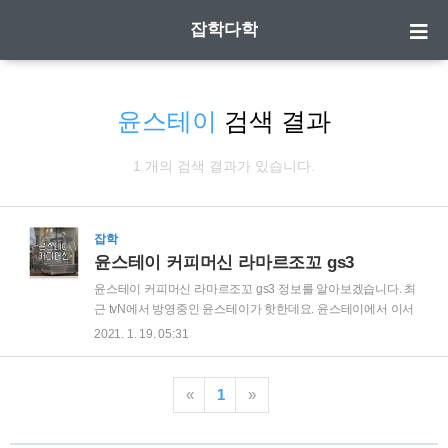
잡학다학
윤스테이
검색 결과
1 개의 검색 결과가 있습니다.
잡학
윤스테이 커피머신 라마르조꼬 gs3
윤스테이 커피머신 라마르조꼬 gs3 정보를 알아보겠습니다. 최
근 tvN에서 방영중인 윤스테이가 핫한데요. 윤스테이에서 이서
진 부사장님이 커피를 내리는데 사용한 커피머신이 많은 이목
2021. 1. 19. 05:31
을 끌었다고 하는데요. 세상에.. 이 커피머신이 아주 아주 귀하
신 몸이더라구요. 그래서 정보를 찾아보았어요. | 윤스테이 커피
머신 일단 이 커피머신은 라마르조꼬라는 회사 제품이며 매장
«
1
»
용이 아닌 가정용으로 출시된 제품입니다. 실버바디에 고급스
러움이 좔좔흐르는.. TV에서 대충봐도 고가의 커피머신이라는