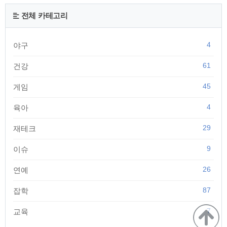
게 느껴집니다. 라마르조꼬 라는 회사를 먼저 살펴보면요. 1927
년 이탈리아 피렌체에 설립된 고급 커피머신 전문 회사로 스카
전체 카테고리
페라이에 본사를 두고 있는 역사깊은 회사입니다. 윤스테이에
서 나온 커피머신은 라마르조꼬 gs3라는 모델로 가정용..
4
야구
61
건강
45
게임
4
육아
29
재테크
9
이슈
26
연예
87
잡학
7
교육