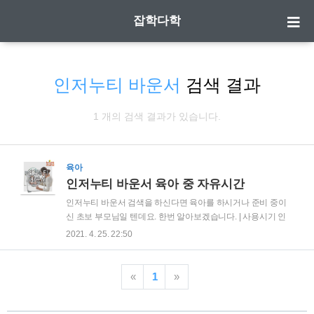
잡학다학
인저누티 바운서
검색 결과
1 개의 검색 결과가 있습니다.
육아
인저누티 바운서 육아 중 자유시간
인저누티 바운서 검색을 하신다면 육아를 하시거나 준비 중이
신 초보 부모님일 텐데요. 한번 알아보겠습니다. | 사용시기 인
저누티 바운서는 신생아용 바운서로 3개월~6개월 정도에 사용
2021. 4. 25. 22:50
가능합니다. | 특징 아이들은 가만히 있게되면 보채는 경우가 많
습니다. 항상 안아주고 달래주기가 힘들다 보니 바운스를 사용
하는 건데요. 인저누티 바운서는 스윙기능과 멜로디 기능이 있
«
1
»
습니다. 스윙 기능의 경우 1~5단계로 구성되어 있으며, 5단계는
생각보다 스윙폭이 넓기 때문에 아가들이 무서워 할 수 있으니