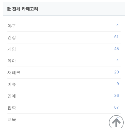
적당한 단계로 해주시는게 좋습니다. 그리고 멜로디 기능의 경
우 8가지 멜로디와 3가지 자연음으로 구성되어 있어 아가가 좋
전체 카테고리
아하는 음을 찾아 설정해 주시면 안정감을 훨씬 쉽게 느낄수 있
다고 합니다. | 분해와 조립 보관 분해와 ..
4
야구
61
건강
45
게임
4
육아
29
재테크
9
이슈
26
연예
87
잡학
7
교육