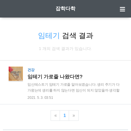
잡학다학
임테기
검색 결과
1 개의 검색 결과가 있습니다.
건강
임테기 가로줄 나왔다면?
임신테스트기 임테기 가로줄 알아보겠습니다. 생리 주기가 다
가왔는데 생리를 하지 않는다면 임신이 되지 않았을까 생각할
때가 있습니다. 그래서 임신테스트기를 사서 줄이 나오는 것을
2021. 5. 3. 03:51
봤을데 가로줄??? 가로줄이 의미하는 것이 어떤것이고 세로줄
이 의미하는 것이 무엇인지 알아보겠습니다. | 임신테스트기 사
용방법 임신테스트기는 두가지 종류가 있습니다. 얼리와 일반
«
1
»
임테기 입니다. 얼리 임신테스트기는 관계 후 10일, 일반 임신테
스트기는 14일 지난 시점에서 아침 첫 소변으로 확인을 하도록