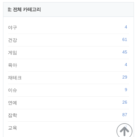
되어 있습니다. 임테기 구매 링크 : https://coupa.ng/bYP90A 동
아제약 굿뉴스 임신테스트기 COUPANG www.coupang.com
전체 카테고리
“파트너스 활동을 통해 일정액의 수수료를 제공받을 수 있음" 궁
금해서 임테기를 ..
4
야구
61
건강
45
게임
4
육아
29
재테크
9
이슈
26
연예
87
잡학
7
교육