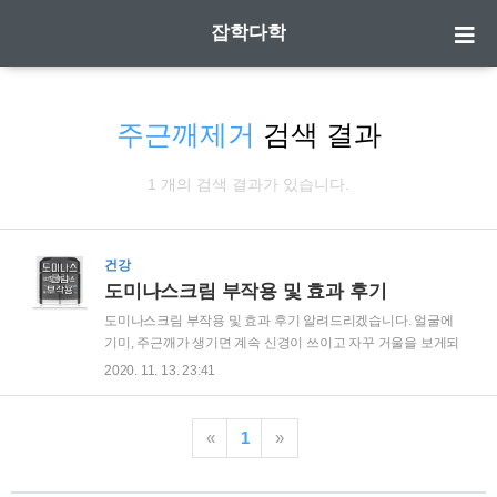
잡학다학
주근깨제거
검색 결과
1 개의 검색 결과가 있습니다.
건강
도미나스크림 부작용 및 효과 후기
도미나스크림 부작용 및 효과 후기 알려드리겠습니다. 얼굴에
기미, 주근깨가 생기면 계속 신경이 쓰이고 자꾸 거울을 보게되
고 스트레스를 받게 됩니다. 이럴때 바르는 미백 화장품인 도미
2020. 11. 13. 23:41
나스 크림 입니다. 혹시나 모를 부작용과 직접 사용해본 후기를
작성해보았습니다. | 도미나 vs 도미나스 판매되고 있는 크림의
종류를 보면 도미나크림과 도미나스크림 두가지 종류가 있는
«
1
»
데, 이름에 '스' 한글자 빼곤 동일 제품처럼 보입니다. 이것은 어
느 제품이 이미테이션이 아닌 두 제품 모두 태극제약에서 출시