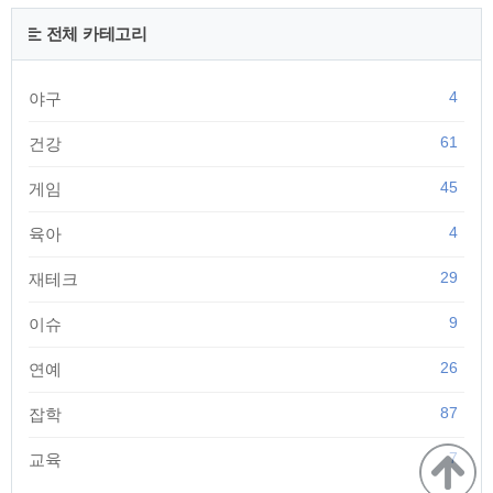
한 미부 미백 화장품 입니다. 성분이 다르기 때문에 구입하는 방
법 및 기능도 달라집니다. - 도미나크림 주성분이 하이드로퀴논
전체 카테고리
으로 부작용에 대한 위험이 있어 약국에서만 구매 가능한 '의약
품' 입니다. - 도미나스크림 주성분이 ..
4
야구
61
건강
45
게임
4
육아
29
재테크
9
이슈
26
연예
87
잡학
7
교육