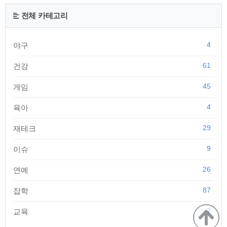
강, 노랑, 파랑 세가지가 있습니다. 이후 팀 컬러를 변경하려면
1,000코인을 지불하고 변경해야하니 신중히 고르시기 바랍니
전체 카테고리
다. 그리고 체육관을 선택하면 위의 그림과 같이 몬스터들이 배
치가 되어 있는것이 보입니다. 만약 내가 파란색 팀이라..
4
야구
61
건강
45
게임
4
육아
29
재테크
9
이슈
26
연예
87
잡학
7
교육