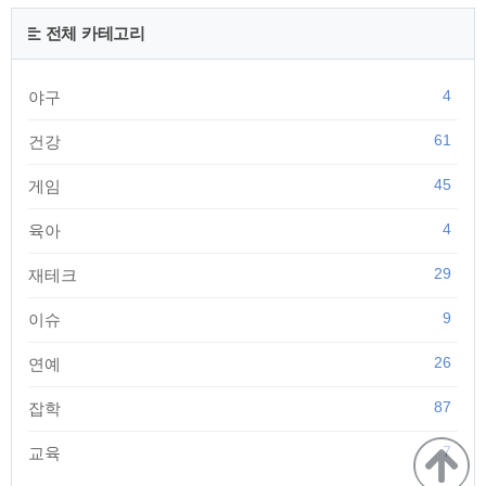
인 제공을 하는 것이다. 술을 많이 마시는 것보다 적게 먹더라도
꾸준히, 자주 마시는 것이 더 위험한 행위다. | 감자튀김 감자튀
전체 카테고리
김에는 아크릴아마이드라는 발암물질이 생성되어 있기 때문에
주의가 필요하다. | 붉은 육..
4
야구
61
건강
45
게임
4
육아
29
재테크
9
이슈
26
연예
87
잡학
7
교육