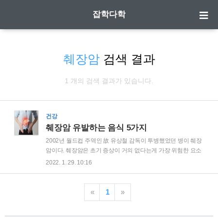
잡학다학
췌장암
검색 결과
1 개의 검색 결과가 있습니다.
건강
췌장암 유발하는 음식 5가지
2002년 월드컵 주역인 故 유상철 감독이 투병했었던 병이 췌장
암이다. 췌장암은 초기 증상이 거의 없다는게 가장 위험한 요소
다. 그런데 이러한 췌장암을 유발하는 음식이 있다고 한다. 어떤
2022. 1. 29. 10:16
것들이 있는지 알아보자. 우선 췌장암의 원인은 췌장염이다. 췌
장염만 잘 관리해도 췌장암을 예방하는데 큰 도움이 된다. | 술
(알코올) 술은 탈수를 유발하여 담석과 췌장염의 원인이 된다.
«
1
»
자주 술을 마시면 췌장에 염증을 발생시키고 췌장 분비 기능 이
상 효소가 췌장 주위 조직을 파괴하는 행위를 본인 스스로가 원