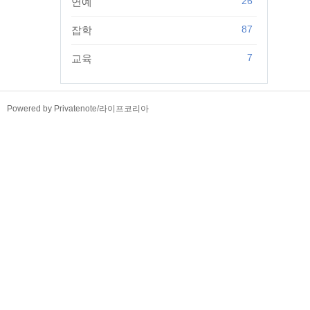
26
연예
87
잡학
7
교육
TistoryWhaleSkin3.4
Powered by Privatenote
/
라이프코리아