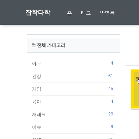
잡학다학
홈
태그
방명록
전체 카테고리
4
야구
61
건강
45
게임
4
육아
29
재테크
9
이슈