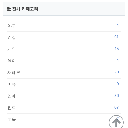
수 있습니다. 캐스퍼 온라인 | 캐스퍼 가격표 캐스퍼는 총 3가지
종류의 트림으로 구성되어 있습니다. - 트림별 가격 1) 스마트 :
전체 카테고리
13,850,000원 2) 모던 : 15,900,000원 3) 인스퍼레이션 : 18,..
4
야구
61
건강
45
게임
4
육아
29
재테크
9
이슈
26
연예
87
잡학
7
교육