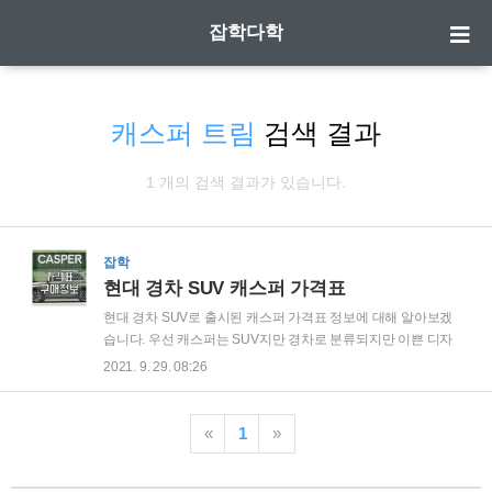
잡학다학
캐스퍼 트림
검색 결과
1 개의 검색 결과가 있습니다.
잡학
현대 경차 SUV 캐스퍼 가격표
현대 경차 SUV로 출시된 캐스퍼 가격표 정보에 대해 알아보겠
습니다. 우선 캐스퍼는 SUV지만 경차로 분류되지만 이쁜 디자
인으로 많은 사람들에게 관심을 받고 있는 차량인데요. 이뻐도
2021. 9. 29. 08:26
가격이 맞지 않으면 문제가 되죠. 얼마나 하는지 알아봅시다. |
캐스퍼 구매 방법 캐스퍼는 100% 온라인 판매로 이루어지고 있
기 때문에 오프라인으로 방문할 필요없이 온라인에서 옵션 선
«
1
»
택 및 구매를 하면 됩니다. - 캐스퍼 온라인 구매 사이트 아래 링
크를 통해 현대 캐스퍼 공식 사전예약 사이트로 바로 이동하실