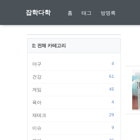
잡학다학
홈
태그
방명록
전체 카테고리
4
야구
61
건강
45
게임
4
육아
29
재테크
9
이슈