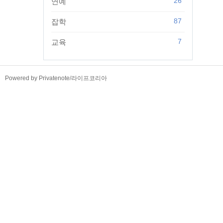
26
연예
87
잡학
7
교육
TistoryWhaleSkin3.4
Powered by Privatenote
/
라이프코리아