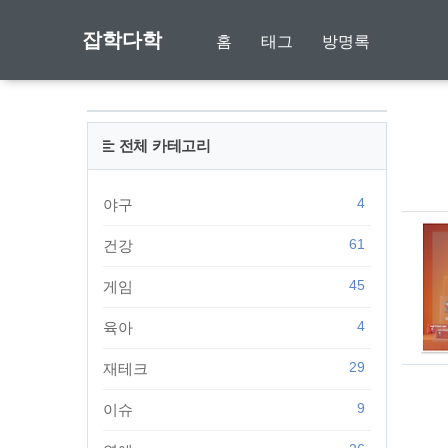
잡학다학
홈
태그
방명록
전체 카테고리
4
야구
61
건강
45
게임
4
육아
29
재테크
9
이슈