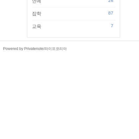
26
연예
87
잡학
7
교육
TistoryWhaleSkin3.4
Powered by Privatenote
/
라이프코리아