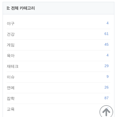
혈이 있을수 있습니다. 그리고 피임약을 복용중인 여성이 먹을
경우 혈전증 위험이 있을수 있습니다. 그리고 다량 혹은 장기간
전체 카테고리
복용할 경우 감각신경병과 당내성 손상, 소화성 궤양등이 있을
수 있습니다. 생각보다 무서운 점..
4
야구
61
건강
45
게임
4
육아
29
재테크
9
이슈
26
연예
87
잡학
7
교육