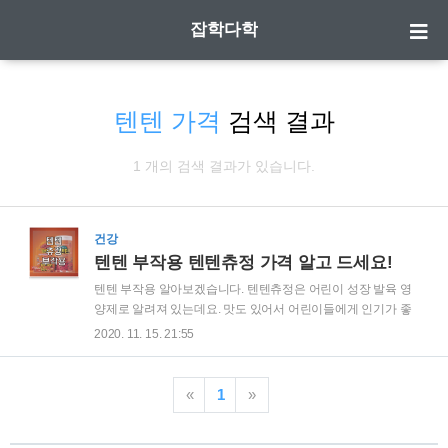
잡학다학
텐텐 가격
검색 결과
1 개의 검색 결과가 있습니다.
건강
텐텐 부작용 텐텐츄정 가격 알고 드세요!
텐텐 부작용 알아보겠습니다. 텐텐츄정은 어린이 성장 발육 영
양제로 알려져 있는데요. 맛도 있어서 어린이들에게 인기가 좋
은 것으로 알려져 있습니다. 그런데, 알고보면 엄청나게 무서운
2020. 11. 15. 21:55
부작용이 있는거 알고 계신가요?? 미리 알고 드셔야 하기 때문
에 꼭 확인하고 드시기 바랍니다. | 텐텐 부작용 우선 포장제에
안내되어 있는 부작용은 구토, 가려움, 관절부종, 설사, 발진, 식
«
1
»
욕부진, 변비, 저혈압, 붉은 반점 등이 있습니다. 그리고 비타민E
가 함유되어 있기때문에 생리중인 여성이 먹었을 경우 과다 출