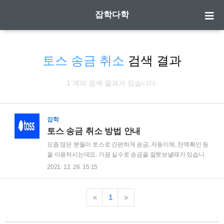
잡학다학
토스 송금 취소
검색 결과
1 개의 검색 결과가 있습니다.
잡학
토스 송금 취소 방법 안내
요즘 많은 분들이 토스로 간편하게 송금, 자동이체, 잔액확인 등
을 이용하시는데요. 가끔 실수로 송금을 잘못보낼때가 있습니
다. 이런 경우 어떻게 대응해야 하는지 한번 알아보도록 하겠습
2021. 12. 26. 15:15
니다. | 토스 전화번호 송금 취소 방법 우선 전화번호로 취소하
는 방법을 먼저 알려드리겠습니다. 계좌번호가 아닌 전화번호
로 송금했을때 취소하는 방법인데요. 토스 메뉴에 보시면 타임
«
1
»
라인이라는 탭이 있는데요. 이전 송금했던 이력을 보실수 있습
니다. 여기서 잘못 보냈던 송금 내역을 선택하시고 송금 취소 버