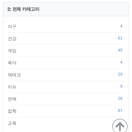
튼을 누르시면 송금 취소가 가능합니다. 하지만, 이 방법은 상대
방이 금액을 수령하기 전에만 가능하기 때문에 참고하시기 바
전체 카테고리
랍니다. | 토스 계좌번호 송금 취소 방법 계좌번호로 송금했을때
취소하는 방법입니다. 전화번호로 송금취소하는 방..
4
야구
61
건강
45
게임
4
육아
29
재테크
9
이슈
26
연예
87
잡학
7
교육