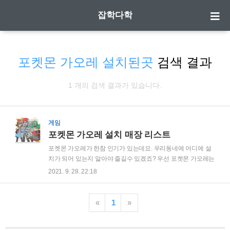
잡학다학
포켓몬 가오레 설치된곳
검색 결과
1 개의 검색 결과가 있습니다.
게임
포켓몬 가오레 설치 매장 리스트
포켓몬 가오레가 한참 인기가 있는데요. 우리동네에 어디에 설
치가 되어 있는지 알아야 즐길수 있겠죠? 우선 포켓몬 가오레는
대형마트에 설치가 되어 있습니다. 어디 어디 설치 되어 있는지
2021. 9. 28. 22:18
알아보도록 하겠습니다. | 도시별 포켓몬 가오레 설치 매장 1) 서
울 설치 매장 (총 28개점) 이마트 영일점, 이마트 자양점, 홈플러
스 신도림점, 홈플러스 목동점, 롯데마트 은평점, 애니메이트 용
«
1
»
산점, 영푼문고 IFC몰, 가챠샵 이수점, 롯데마트 월드타워점, 이
마트 영등포점, 이마트 미아점, 이마트 통영점, 롯데마트 송파