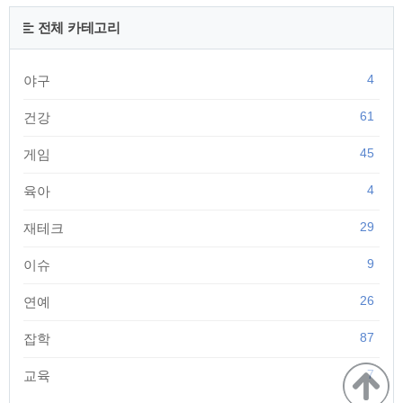
강, 노랑, 파랑 세가지가 있습니다. 이후 팀 컬러를 변경하려면
1,000코인을 지불하고 변경해야하니 신중히 고르시기 바랍니
전체 카테고리
다. 그리고 체육관을 선택하면 위의 그림과 같이 몬스터들이 배
치가 되어 있는것이 보입니다. 만약 내가 파란색 팀이라..
4
야구
61
건강
45
게임
4
육아
29
재테크
9
이슈
26
연예
87
잡학
7
교육