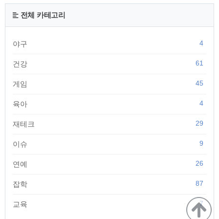
한국투자증권과 협업하여 좀 더 쉽고 빠르게 간단하게 주식거
래를 할 수 있도록 연결되었습니다. 카카오뱅크 화면에서 오른
전체 카테고리
쪽하단 점세개 메뉴를 선택해주세요. 메뉴 중에 '해외주식 투
자'를 선택해 주세요. 처음이용하시는 분들은 가입을 ..
4
야구
61
건강
45
게임
4
육아
29
재테크
9
이슈
26
연예
87
잡학
7
교육