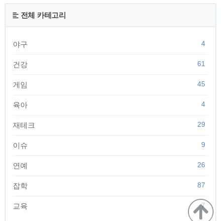
은 세대들이 늘어나 이렇게 품절 현상이 발생되고 있다고 합니
다. K2 외에도 타 아웃도어 브랜드도 지난해보다 30% 이상 매
전체 카테고리
출을 올리고 있다고 하는데요. K2는 모델을 수지로 내세운 만큼
여성 고객이 많이 늘었다고 ..
4
야구
61
건강
45
게임
4
육아
29
재테크
9
이슈
26
연예
87
잡학
7
교육