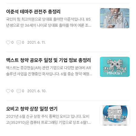
월로 연기되었습니다. ㆍ공모청약일 : 2021.07.01 ~ 07.
02 ㆍ확정공모가 : - ㆍ희망공모가 : 12,400 ~ 14,300
이준석 테마주 관전주 총정리
ㆍ주간사 : NH투자증권 - 에스디바이오센서 에스디바이오
글 내용
센서는 의료용 기기 제조업으로 진단 키트를 제조하는 기
국민의 힘 최고의원으로 당대표 출마한 이준석입니다. 85
업입니다. ㆍ공모청약일 : 2021.07.08 ~ 07.09 ㆍ확정공
년생으로 만 36세의 나이로 당대표 출마를 하여 여론 조사
모가 : - ㆍ희망공모가 : 45,000 ~ 52,000 ㆍ주간사 : N
30%의 득표율로 1위를 하여 큰 이슈가 되었는데요. 정치
H투자증권, 한국투자증권, 삼성증권..
계 판도가 어떻게 바뀔지 기대가 되는 상황이기도 합니다.
작성시간
0
0
2021. 6. 11.
여론조가 1위이기 때문에 이준석 관련 테마주에 많은 관심
이 쏠리는데요. 어떤 종목이 있는지 알아보겠습니다. | 이준
석 정보 | 이준석 테마주 - 삼보산업 1차 비철금속 제조업
맥스트 청약 공모주 일정 및 기업 정보 총정리
으로 이준석 당대표 후보의 아버지가 법정관리인으로 산보
글 내용
산업이 하이드로젠파워를 인수할때 참여한 이력이 있는 종
맥스트는 증강현실(AR) 관련 기업으로 다양한 분야에 AR
목으로 알려져 있습니다. - 넥스트아이 정밀기기 제조업으
솔루션 사업을 진행중인 회사입니다. 6월 중순 청약 예정
로 이준석 당대표 후보 아버지가 넥스트아이에서 감사로
으로 많은 관심을 모으고 있는 기업인데요. 청약 일정과 기
일했던 이력이 있는 것으로 알려져 있습니다. - YBM넷 교
업 정보에 대해 한번 알아보겠습니다. | 맥스트 기업 정보
작성시간
0
0
2021. 6. 10.
육지원 서비스업으로 이준석 당대표 ..
맥스트는 디지털 뉴딜 사업인 XR 메타버스 프로젝트의 주
관사로 선정된 기업으로 정부에서 주관하는 프로젝트인 만
큼 미래가 기대되는 기업으로 알려져 있습니다. 맥스트의
오비고 청약 상장 일정 연기
매출 실적을 살펴보면 현재까지는 빛을 보진 못하고 있는
글 내용
상황입니다. 2017년에는 매출액 6억, 영업손실 12억 20
2021년 6월 신규 상장 주식 종목인 오비고 입니다. 오비
18년에는 매출액 12억, 영업손실 11억 2019년에는 매출
고(352910)은 컴퓨터 프로그래밍 기업으로 당초 6월10
액 12억, 영업손실 17억 2020년에슨 매출액 19억, 영업
일 청약일로 예정되어 있었지만, 7월로 청약 일정이 연기
손실 21억 이렇듯 현재는 적자로 흑자 전환이 되지 않았지
되었습니다. 오비고 청약 상장 일정 및 기업 정보를 알아보