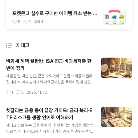
포켓몬고 실수로 구매한 아이템 취소 받는 방
법
5
0
조회
4
재테크
분류 전체보기
주요 글 목록
비과세 혜택 끝판왕: ISA·연금·비과세저축 한
번에 정리
글 내용
세금을 덜 내는 순간, 같은 수익이라도 실질 수익률이 올라
갑니다. 비과세·분리과세·세액공제형을 목적에 맞게 섞으
면, 소득 구간과 상관없이 체감 수익이 달라집니다. 중요한
작성시간
1
0
2025. 11. 18.
포인트는 ‘자격 요건’과 ‘유지 기간’, 그리고 ‘한도’를 정확히
지키는 겁니다. ■ 핵심 요약: 어떤 사람에게 무엇이 유리한
가청년·서민: 청년형 ISA, 청년형 장기집합투자증권저축,
헷갈리는 금융 용어 끝장 가이드: 금리·복리·E
청년 우대형 청약통장노년·취약계층: 비과세종합저축(대상
TF·리스크를 생활 언어로 이해하기
충족 시)장기 절세·노후: 연금저축, IRP, 장기저축성보험(1
글 내용
0년 이상)직장인 표준: 일반형/서민형 ISA + 연금저축/IR
재테크 초보 필수 금융 용어 정리: 헷갈리는 개념을 생활 언
P 조합지역·직능: 농어민 비과세 예금, 조합원 비과세 예·적
어로 싹 정리재테크를 시작할 때 가장 먼저 부딪히는 건 ‘용
금(출자 후 가입)!! 비과세/절세형 대표 상품 총정리■ 청년
어의 벽’이에요. 뜻만 알면 뉴스가 더 또렷해지고, 상품도