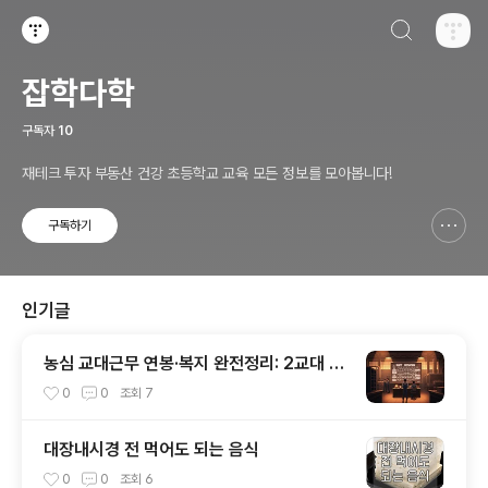
검색하기
티스토리
잡학다학
구독자
10
재테크 투자 부동산 건강 초등학교 교육 모든 정보를 모아봅니다!
구독하기
신고하기 레이어
열기
인기글
농심 교대근무 연봉·복지 완전정리: 2교대 vs
3조3교대, 수당부터 실수령까지
0
0
조회
7
대장내시경 전 먹어도 되는 음식
0
0
조회
6