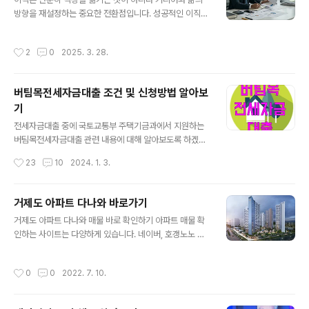
비중을 차지하는 지수입니다. AI·클라우드·반도체·소프트
방향을 재설정하는 중요한 전환점입니다. 성공적인 이직을
웨어·전기차 생태계까지 가치사슬 전반이 포함되어, 신기
위해 필요한 준비와 전략을 살펴보세요.1. 명확한 목표 설정
술의 생산성 향상과 이익 레버리지를 지수 차원에서 포착
이직을 시작하기 전에 자신의 경력 목표를 명확히 설정하
합니다. 지수 규칙에 따라 경쟁력이 약해진 기업은 편출되
작성시간
2
0
2025. 3. 28.
세요. 연봉 상승, 워라밸 개선, 커리어 성장 등 구체적인 목
고 새롭게 성장하는 기업이 편입되어, ‘잘 되는 기업’의 비
표를 정하면 방향성을 잃지 않고 계획을 세울 수 있습니다.
중이 자동으로 유지·강화되..
원하는 근무 환경과 연봉 수준 정리목표에 맞는 기업 리스
버팀목전세자금대출 조건 및 신청방법 알아보
트 작성장기적인 커리어 비전 고려 2. 철저한 자기 분석현
기
재 자신의 경력과 성과를 객관적으로 분석하세요. 특히 구
글 내용
체적이고 정량화된 데이터를 활용하면 이력서와 면접에서
전세자금대출 중에 국토교통부 주택기금과에서 지원하는
강력한 인상을 남길 수 있습니다.담당했던 프로젝트와 성
버팀목전세자금대출 관련 내용에 대해 알아보도록 하겠습
과 정리KPI와 같은 구체적인 수치 포함성과를 기반으로 한
니다. | 버팀목전세자금대출 지원 조건 및 대상 - 아래 조건
작성시간
23
10
2024. 1. 3.
포트폴리오 제작 3. 맞춤형 이력서 ..
을 충족하는 무주택 세대주는 주택전세자금 융자 신청이
가능합니다. ㆍ대출 신청일 현재 만 19세 이상인 세대주 ㆍ
부부합산 연소득 5천만원 이하 ㆍ순자산이 3.25억원 이하
거제도 아파트 다나와 바로가기
ㆍ부양 가족 및 기초생활 수급자, 한부모가정, 차상위계층
글 내용
거제도 아파트 다나와 매물 바로 확인하기 아파트 매물 확
중 무주택자 - 대상 주택 ㆍ전용면적 85㎡ 이하 ㆍ전세
인하는 사이트는 다양하게 있습니다. 네이버, 호갱노노 등
보증금 : 수도권 3억원, 지방 2억원 이하 ※ 2자녀 이상 가
등 사이트들이 많이 있고 어플로도 쉽게 확인 할 수 있는데
구는 수도권 4억원, 지방 3억원 이 | 버팀목전세자금대출
요. 특정 지역의 아파트 매물을 더 상세하게 보려면 해당 지
신청방법 1. 초기 상담 및 서비스 신청 수탁은행인 우리, 국
작성시간
0
0
2022. 7. 10.
역의 별도 사이트가 있습니다. 오늘은 거제도 아파트 다나
민, 신한, 하나, 농협 등에서 서비스신청을 합니다. 2. 대상
와 사이트를 알려드릴려고 합니다. | 거제도 아파트 다나와
자 통합조사 및 ..
매물 확인하기 거제도 지역의 아파트 매물을 확인하는 방