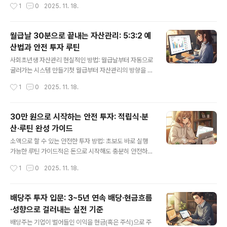
작성시간
1
0
2025. 11. 18.
형 ISA(개인종합자산관리계좌)요건/한도: 연령·소득..
비교가 쉬워집니다. 어렵게 외우기보다, “어디에 쓰이고 내
돈에 어떤 영향을 주는지” 기준으로 정리해드릴게요. ■ 핵
심 요약: 이것만 알아도 절반은 끝돈의 속도: 금리·복리·물
월급날 30분으로 끝내는 자산관리: 5:3:2 예
가(인플레이션)안전과 유동성: 예금·적금·CMA성장과 변
산법과 안전 투자 루틴
동성: 주식·채권·ETF·펀드리스크 관리: 분산투자·리밸런싱·
글 내용
손절/분할매수세금·제도: ISA·IRP·연금저축·원천징수·분리
사회초년생 자산관리 현실적인 방법: 월급날부터 자동으로
과세■ 돈의 흐름과 시간: 기초 개념금리(Interest Rate):
굴러가는 시스템 만들기첫 월급부터 자산관리의 방향을 제
돈의 ‘사용료’. 대출엔 비용, 예금엔 수익이에요. 금리가 오
대로 잡으면, 연봉 상승보다 빠르게 자산이 쌓입니다. 핵심
작성시간
1
0
2025. 11. 18.
르면 대출은 부담, 예금은 유리해지고, 주식·채..
은 ‘자동화·분리·분산’입니다. 월급이 들어오는 순간, 고정
비·저축·투자·생활비가 자동으로 분리되고, 적립식으로 굴
러가도록 세팅하면 의지에 기대지 않아도 돈이 알아서 일
30만 원으로 시작하는 안전 투자: 적립식·분
합니다. ■ 핵심 요약: 지금 당장 해야 할 3가지통장 분리:
산·루틴 완성 가이드
급여/고정비/생활비/저축·투자 4구조로 나눠 자동이체를
글 내용
세팅합니다.저축률 고정: 사회초년생 구간에서는 총수입의
소액으로 할 수 있는 안전한 투자 방법: 초보도 바로 실행
30~50%를 저축·투자로 설정하고, 소비는 나머지에서 자
가능한 루틴 가이드적은 돈으로 시작해도 충분히 안전하게
유를 줍니다.적립식·분산: ETF·예·적금·CMA·채권형을 소
자산을 키울 수 있습니다. 핵심은 원금 안정성과 유동성, 그
작성시간
1
0
2025. 11. 18.
액으로 분산, 월 2회 자동매수로 평균단가를 낮춥니다.■
리고 분산입니다. 소액일수록 복잡한 상품보다 구조가 단
통장 쪼개기 4구조와 자동..
순하고 수수료가 낮으며, 언제든 현금화가 가능한 수단부
터 차근차근 쌓는 게 안전합니다. ■ 한눈에 보는 핵심 요약
배당주 투자 입문: 3~5년 연속 배당·현금흐름
원금 보장과 유동성이 높은 수단부터 시작하고, 소액 적립
·성향으로 걸러내는 실전 기준
식으로 습관부터 만드는 게 가장 안전합니다.ETF·국채·적
글 내용
금·CMA·금(골드)·리츠(REITs) 같은 기초 자산을 조합해
배당주는 기업이 벌어들인 이익을 현금(혹은 주식)으로 주