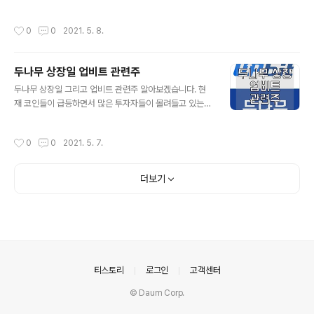
다거나 악재가 쏟아지면 커뮤니티에서 한결같이 '돔황
승했을 경우 이자가 복리형식으로 쌓이기 때문에 순식간에
챠'를 외치며 손절이나 탈출해야 할때 사용을 합니다. | 비
돈이 불어날수 있습니다. 예를 들어 오늘 10%, 내일 10%
작성시간
0
0
2021. 5. 8.
트코인 전망 중국의 비트코인 규제로..
가 올랐다면 총 20%가 오른게 아니라 총 21%가 오르는
게 복리입니다. 복리 계산하는 방법을 알려드리겠습니다.
주식 복리계산기 실시간 사이트는 아래에 링크를 달아두었
두나무 상장일 업비트 관련주
으니 참고하세요. | 주식 복리계산기 복리계산기 사이트에
글 내용
접속하시면 아래와 같은 화면이 나타납니다. 투자 원금은
두나무 상장일 그리고 업비트 관련주 알아보겠습니다. 현
자신이 투자할 금액을 넣고, 기간은 일일단위와 월단위 두
재 코인들이 급등하면서 많은 투자자들이 몰려들고 있는데
가지 방식이 있습니다. 계산기간은 세자리수까지만 입력이
요. 투자자가 많고 투자금의 유동이 많을수록 코인거래소
가능하니 참고하시기 바랍니다. 저는 투자원금을 100만원
의 수익은 엄청나게 늘어나게 되어있습니다. 그리고 미국
작성시간
0
0
2021. 5. 7.
으로 하고 일 단위로 1%씩 상승했을때 결..
나스닥에 미국 최대 가상화폐 거래소인 '코인베이스'가 상
장을 했죠. 그렇다보니 업비트를 운영하고 있는 두나무의
상장 관련하여 많은 관심이 쏠리고 있습니다. | 두나무 상장
더보기
일 두나무는 국내 1위 가상화폐 거래소 업비트와 증권플러
스를 운영중인 기업으로 곧 미국 나스닥에 상장하는 것으
로 추진 중으로 알려져 있습니다. 하지만, 현재 상태로는 언
제 상장하는지 정확한 날짜는 알려져 있지 않습니다. 현재
2022년 하반기 쯤 상장하는 것으로 많이 예상하고 있습니
다. | 두나무 관련주 두나무가 예정대로 미..
의안내
티스토리
로그인
고객센터
© Daum Corp.