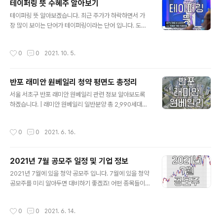
테이퍼링 뜻 수혜주 알아보기
법에 대해서 알려드리겠습니다. 공식 홈페이지가 별도로
글 내용
있는데요. 네이버에서 '거제도 다나와'라고 검색을 하시거
테이퍼링 뜻 알아보겠습니다. 최근 주가가 하락하면서 가
나 아래 링크를 통해 바로가기가 가능합니다. 거제도 다나
장 많이 보이는 단어가 테이퍼링이라는 단어 입니다. 도대
와 바로가기 | 공식 홈페이지 안내 공식홈페이지에 보시면
체 무슨 뜻을 담고 있길래 이렇게 말이 많을까요? 생각보다
아래와 같이 확인하실수 있는데요. 부동산 상세검색 부분
어렵지 않으니 쉽게 설명드리겠습니다. | 테이퍼링 뜻 우선
작성시간
0
0
2021. 10. 5.
을 통해 상세한 지역별 검색이 가능합니다...
테이퍼링이 어떤 의미를 가지고 있는지 알려면 먼저 알아
두어야 할 단어가 있습니다. 바로 양적완화 라는 것인데 양
적완화가 무엇이냐면,, 중앙은행 또는 이에 준하는 기관이
반포 래미안 원베일리 청약 평면도 총정리
시중에 돈을 풀어서 경기 부양한다는 것으로 쉽게 말해서
글 내용
경제가 안좋으니 돈을 뿌려서 경제 활성화를 시키겠다는
서울 서초구 반포 래미안 원베일리 관련 정보 알아보도록
것입니다. 대게 화폐 발행을해서 국채나 민간 채권을 매입
하겠습니다. | 래미안 원베일리 일반분양 총 2,990세대로
하는 방법으로 진행이 됩니다. 그런 뜻에서 양적완화는 좋
대단지로 형성되었으나, 대부분 조합원이 가져가게되고 일
은 의미 입니다. 시장을 활성화 시켜서 경제가 좋아지게 만
반분양은 224세대만 가능한 것으로 알려져 있습니다. 그
작성시간
0
0
2021. 6. 16.
드니 당연히 주가도 상승하는 계기가 되는..
렇기 때문에 일반분양을 받으시더라도 로얄동이나 로얄층
은 분양받기 어려울 것으로 예상됩니다. 대부분 59A, 59
B 타입 물량인 점 참고 부탁드립니다. | 단지 배치도 배치도
2021년 7월 공모주 일정 및 기업 정보
를 보시면 남서향 방향의 라인은 학교 조망이라 앞으로 가
글 내용
려질 일은 없을 것으로 보입니다. | 래미안 원베일리 평면도
2021년 7월에 있을 청약 공모주 입니다. 7월에 있을 청약
각 평형별 최고 분양가 참고 부탁드립니다. | 반포 래미안
공모주를 미리 알아두면 대비하기 좋겠죠! 어떤 종목들이
원베일리 청약 일정 - 1순위 청약 : 2021년 6월17일 - 2
있는지, 또 해당 기업들의 정보를 알아보도록 하겠습니다. |
순위 청약 : 2021년 6월21일 - 당첨자 발표 : 2021년 6
2021년 7월 공모주 일정 - 오비고 오비고는 스마트카 소
작성시간
0
0
2021. 6. 14.
월25..
프트웨어 플랫폼 개발 기업으로 원래 6월 일정이었으나 7