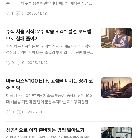
“수익성보다 생존성”을 우선하세요.자동이체와 분할매수,
주에게 나눠 주는 종목을 말합니다. 배당의 매력은 시장 변
목표·비중·손절 기준을 미리 정해두면 초보자도 흔들림 없
동성이 커도 ‘현금흐름’이 계좌에 찍힌다는 안정감에 있습
작성시간
1
0
2025. 11. 18.
이 이어갈 수 있습니다.■ 소액·안전 투자 5대 카테고리와
니다. 다만 숫자 하나(배당수익률)만 보고 접근하면 함정이
활용법① 고금리 적금·..
많기 때문에, 초보자일수록 “지속 가능성·현금흐름·거시 이
벤트”까지 함께 보는 입체적 기준이 필요합니다. ■ 배당주
주식 처음 시작: 2주 학습 + 4주 실전 로드맵
핵심 요약 먼저배당수익률은 높지만 일회성인 종목은 피하
으로 실패 줄이기
고, 꾸준히 올리거나 유지하는 회사에 집중합니다.배당의
글 내용
재원은 결국 ‘현금흐름’입니다. 이익의 질(현금창출력)과
주식 처음 시작하는 법: 단계별 실전 가이드주식은 기업의
부채 구조가 건강한지 반드시 확인하세요.일정과 제도(배
성장과 이익에 함께 타는 ‘소유의 투자’입니다. 단번에 큰돈
당기준일·배당락·세금·환율)를 모르면 실수하기 쉽습니다.
을 벌기보다, 계좌 개설부터 학습·분산·리스크 관리·복기까
작성시간
0
0
2025. 11. 17.
캘린더 관리가 절반입니다.■ 배당주를 고르는 5대 기준①
지의 절차를 몸에 익히는 것이 장기적으로 수익 곡선을 안
배당의 ‘수준’과 ‘질’배당수익..
정적으로 만들어 줍니다.■ 기본 개념 한 번에 정리주식은
기업의 지분을 사고파는 행위이며, 수익은 주가 상승과 배
미국 나스닥100 ETF, 고점을 이기는 장기 코
당에서 발생합니다.변동성이 큰 자산이므로, 목표 수익률·
어 전략
기간·최대 손실 한도를 먼저 정하고 원칙을 글로 남기는 것
글 내용
이 출발점입니다.단기 뉴스에 흔들리지 말고, 지수·금리·환
미국 나스닥100 ETF는 기술·플랫폼·AI 중심의 상위 100
율 같은 큰 틀의 지표를 습관처럼 점검하세요. ■ 단계 1: 계
대 비금융 기업에 한 번에 분산 투자하는 지수형 자산입니
좌 개설과 환경 세팅비대면으로 증권 계좌를 개설한 뒤, 투
다. 개별 종목 분석 부담 없이 혁신 산업의 이익 성장을 넓
작성시간
0
0
2025. 11. 13.
자성향 설문을 통해 본인 프로필을 확인합니다.소액 입금
고 깊게 담을 수 있고, 낮은 비용 구조와 시간 분산 전략을
후 MTS에서 호가창, ..
결합하면 장기 복리 효과를 극대화하기 쉽습니다.나스닥1
00의 본질: 혁신 성장에 동승나스닥100은 애플, 마이크로
성공적으로 이직 준비하는 방법 알아보기
소프트, 엔비디아, 알파벳, 메타 등 글로벌 빅테크가 상위
글 내용
이직은 단순히 직장을 옮기는 것이 아니라 커리어와 삶의