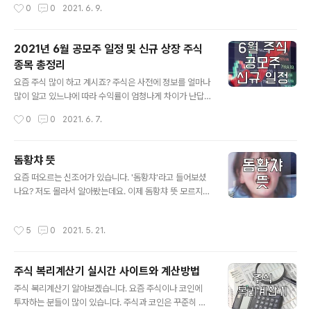
작성시간
0
0
2021. 6. 9.
만, 증강현실 사업을..
겠습니다. | 오비고 기업 정보 기업명 : 오비고 설립일 : 20
03년 3월 20일 기업구분 : 벤처 업종 : 컴퓨터 프로그래
밍, 시스템 통합 및 관리 직원수 : 110명 주요제품 : 스마트
2021년 6월 공모주 일정 및 신규 상장 주식
카 소프트웨어 플랫폼 주권구분 : 통일주권 주간사 : NH투
종목 총정리
자증권 대표이사 : 황도연 | 오비고 주식 정보 - 연간 재무
글 내용
정보 - 매출 현황 오비고는 스마트가 소프트웨어 플렛폼으
요즘 주식 많이 하고 계시죠? 주식은 사전에 정보를 얼마나
로 매출을 올리고 있으며, 2019년 102억, 2020년 120
많이 알고 있느냐에 따라 수익률이 엄청나게 차이가 난답
억, 2021년 1분기 29억으로 매년 매출은 증가하..
니다. 사전에 미리 알아두어야 할 정보 중에는 매월 발생되
작성시간
0
0
2021. 6. 7.
는 공모주 및 신규 상장 종목을 미리 분석해두면 투자 계획
을 잡을수 있기 때문에 알두시면 좋은 내용입니다. 그럼 6
월 공모주 및 신규상장 종목을 알아보겠습니다. | 2021년
돔황챠 뜻
6월 공모주 일정 날짜순으로 보면 엘비루셈, 라온테크, 삼
글 내용
요즘 떠오르는 신조어가 있습니다. '돔황챠'라고 들어보셨
성머스트스팩5호, 이노뎁, 오비고, 아모센스 까지 총 8개
나요? 저도 몰라서 알아봤는데요. 이제 돔황챠 뜻 모르지
종목이 공모주 청약을 진행하는 것으로 되어 있습니다. 이
않도록 알려드리겠습니다. | 돔황챠 뜻 작년부터 올해초까
미 지난 것은 제외하시고 곧있을 청약 종목에 관심을 두고
지 주식과 비트코인이 엄청나게 오르면서 투자붐이 엄청났
분석을 해보시기 바랍니다. | 2021년 6월 신규 상장 관심
작성시간
5
0
2021. 5. 21.
죠. 3년전 코인시장이 활성화되었다가 최근 다시 살아나면
종목 8개 종목중에 관심있게 보실 종목은 에스디바이오센
서 나타난 신조어인데요. 주식이나 비트코인 커뮤니티에서
서, 삼성머스트팩5호 ..
자주 사용되는 단어로 '도망쳐'라는 뜻을 담고 있습니다. 도
주식 복리계산기 실시간 사이트와 계산방법
망쳐를 '돔황챠' 혹은 '돔향차'라고 말하고 있습니다. | 돔황
글 내용
챠 언제 사용하는가? 코인이 상승할때나 상승하길 원할때
주식 복리계산기 알아보겠습니다. 요즘 주식이나 코인에
사용하는 용어는 '가즈아' 입니다. 그 반대로 코인이 급락한
투자하는 분들이 많이 있습니다. 주식과 코인은 꾸준히 상