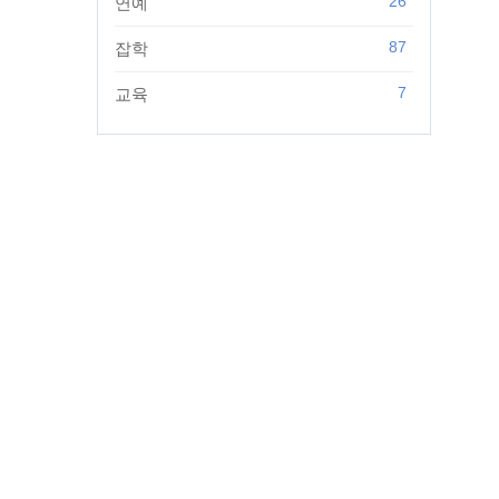
26
연예
87
잡학
7
교육