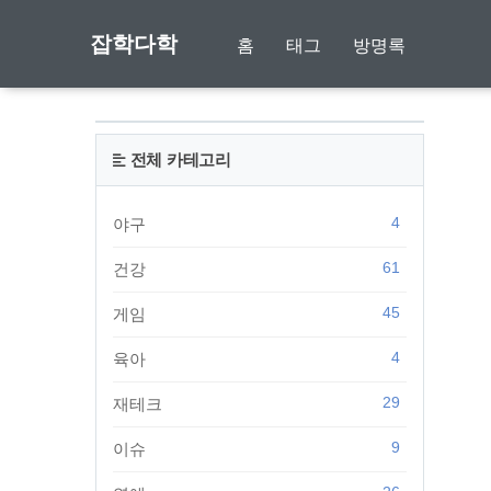
잡학다학
홈
태그
방명록
전체 카테고리
4
야구
61
건강
45
게임
4
육아
29
재테크
9
이슈