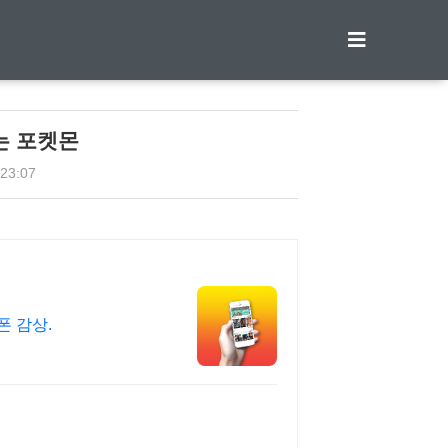
티스토리툴바
는 포켓몬
 23:07
폰 감상.