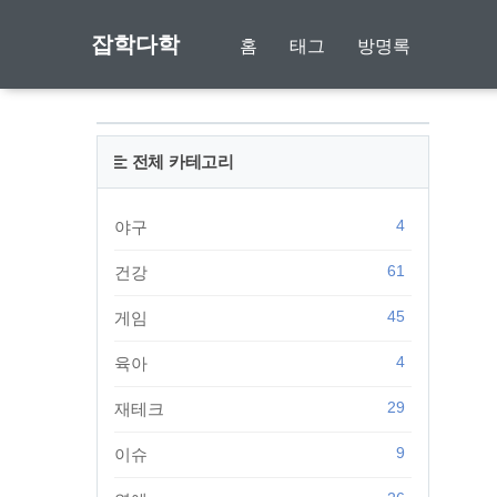
잡학다학
홈
태그
방명록
전체 카테고리
4
야구
61
건강
45
게임
4
육아
29
재테크
9
이슈