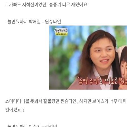
누가봐도 지석진이었던.. 송중기 너무 재밌어요!
- 놀면뭐하니 박해일 = 원슈타인
쇼미더머니를 못봐서 잘몰랐던 원슈타인,, 하지만 보이스가 너무 매력
컬이겠죠!?
- 놀면뭐하니 이승기 = 김정민