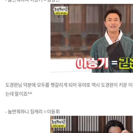
도경완님 덕분에 모두를 헷갈리게 되어 유야호 역시 도경완이 키운 
는데 말이죠^^
- 놀면뭐하니 짐캐리 = 이동휘