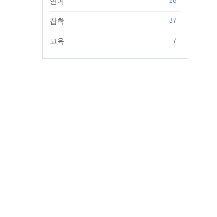
26
연예
87
잡학
7
교육