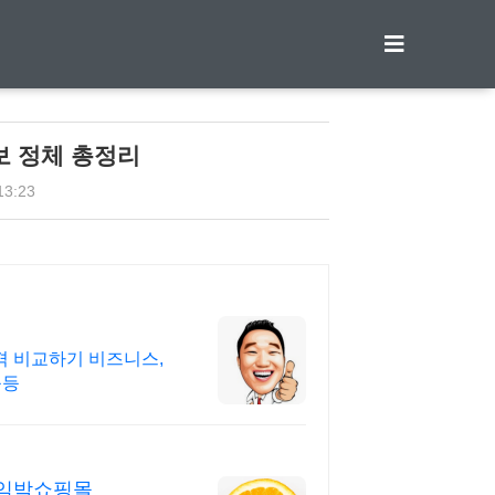
티스토리툴바
보 정체 총정리
13:23
 가격 비교하기 비즈니스,
등등
통임박쇼핑몰