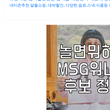
네티즌추천 알뜰쇼핑, 대박할인, 다양한 음료,스낵,식품등 