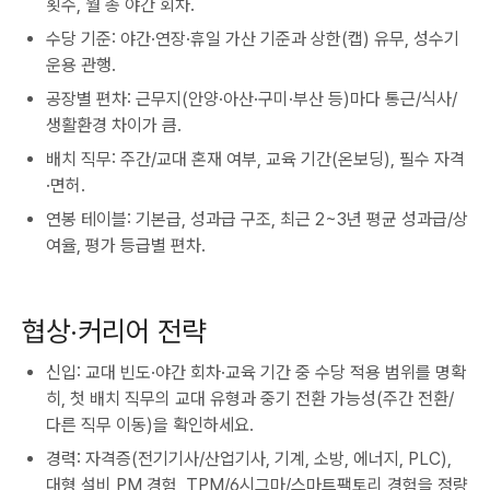
횟수, 월 총 야간 회차.
수당 기준: 야간·연장·휴일 가산 기준과 상한(캡) 유무, 성수기
운용 관행.
공장별 편차: 근무지(안양·아산·구미·부산 등)마다 통근/식사/
생활환경 차이가 큼.
배치 직무: 주간/교대 혼재 여부, 교육 기간(온보딩), 필수 자격
·면허.
연봉 테이블: 기본급, 성과급 구조, 최근 2~3년 평균 성과급/상
여율, 평가 등급별 편차.
협상·커리어 전략
신입: 교대 빈도·야간 회차·교육 기간 중 수당 적용 범위를 명확
히, 첫 배치 직무의 교대 유형과 중기 전환 가능성(주간 전환/
다른 직무 이동)을 확인하세요.
경력: 자격증(전기기사/산업기사, 기계, 소방, 에너지, PLC),
대형 설비 PM 경험, TPM/6시그마/스마트팩토리 경험을 정량