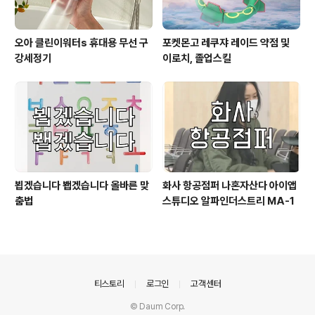
오아 클린이워터s 휴대용 무선 구
포켓몬고 레쿠쟈 레이드 약점 및
강세정기
이로치, 졸업스킬
뵙겠습니다 봽겠습니다 올바른 맞
화사 항공점퍼 나혼자산다 아이앱
춤법
스튜디오 알파인더스트리 MA-1
의안내
티스토리
로그인
고객센터
© Daum Corp.