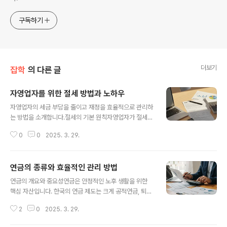
구독하기
더보기
잡학
의 다른 글
자영업자를 위한 절세 방법과 노하우
글 내용
자영업자의 세금 부담을 줄이고 재정을 효율적으로 관리하
는 방법을 소개합니다.절세의 기본 원칙자영업자가 절세를
위해 가장 먼저 해야 할 일은 정확한 장부 작성과 증빙 자료
0
0
2025. 3. 29.
관리입니다. 장부를 통해 매출과 비용을 명확히 기록하면
세금 부담을 크게 줄일 수 있습니다. 특히 복식부기를 활용
하면 기장세액공제 혜택으로 최대 100만 원까지 공제가
연금의 종류와 효율적인 관리 방법
가능합니다.필요 경비를 활용한 절세사업 운영에 필요한
글 내용
경비를 최대한 누락 없이 기록하는 것이 중요합니다. 경비
연금의 개요와 중요성연금은 안정적인 노후 생활을 위한
로 인정되는 항목에는 임대료, 인건비, 유류비, 사무용품 구
핵심 자산입니다. 한국의 연금 제도는 크게 공적연금, 퇴직
매비 등이 포함됩니다. 이를 증빙하기 위해 세금계산서와
연금, 개인연금으로 구성된 3층 구조를 기본으로 하며, 주
카드 영수증을 철저히 관리하세요.사업용 카드 및 계좌 등
2
0
2025. 3. 29.
택연금과 일시납연금을 포함하면 5층 구조로 확장됩니다.
록사업용 신용카드와 계좌를 홈택스에 등록하면 경비 내역
각 연금은 목적과 방식이 다르기 때문에 이를 제대로 이해