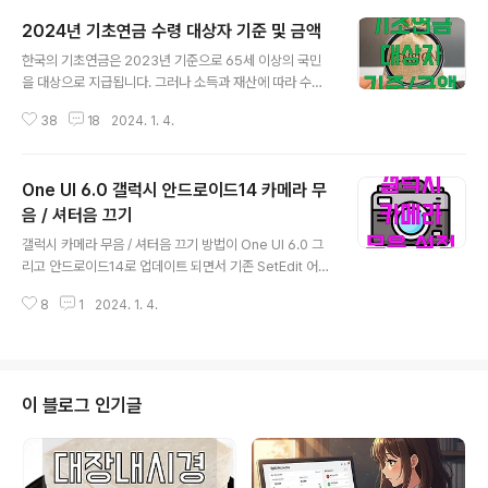
을 자동으로 불러올 수 있어 세금 신고가 ..
하고 관리하는 것이 중요합니다.1. 연금의 종류한국의 연금
2024년 기초연금 수령 대상자 기준 및 금액
은 크게 다음과 같이 분류됩니다.공적연금: 국민연금과 특
글 내용
수직역연금이 포함됩니다. 국민연금은 국가가 운영하며,
한국의 기초연금은 2023년 기준으로 65세 이상의 국민
소득의 일부를 보험료로 납부하고 노후에 돌려받는 사회보
을 대상으로 지급됩니다. 그러나 소득과 재산에 따라 수령
험제도입니다. 특수직역연금은 공무원, 군인, 교원 등 특정
대상자가 결정됩니다. | 기초연금 수령 대상자 기준 1. 만 6
직업군을 대상으로 합니다.퇴직연금: 기업이 제공하는 확
38
18
2024. 1. 4.
5세 이상이어야 합니다. 2. 소득이 일정 기준 이하이어야
정급여형(DB형)과 확정기여형(DC형)으로 나뉩니다. DB
합니다. 3. 재산이 일정 기준 이하이어야 합니다. 약간 기준
형은 퇴직 후 정해진 금액을 지급하며, DC..
이 애매한데요. 소득과 재산의 산정 공식이 별도 있기 때문
One UI 6.0 갤럭시 안드로이드14 카메라 무
입니다. 산정 공식은 아래와 같습니다. | 기초연금 금액 금
액은 매년 년도별 달라집니다. 현재는 2023년 기준으로 2
음 / 셔터음 끄기
글 내용
024년 기준은 아직 등록되지 않았는데요. 아래 링크를 통
갤럭시 카메라 무음 / 셔터음 끄기 방법이 One UI 6.0 그
해 실시간으로 확인하실 수 있습니다. 2023년도 기준으로
리고 안드로이드14로 업데이트 되면서 기존 SetEdit 어플
기초연금의 금액은 수령자의 연령과 가구원 수에 따라 달
에서 카메라 무음 설정 방법이 막혔습니다. 별도 어플 설치
라집니다. 예를 들어, 만 65세~74세 사이의 가구주 기준
8
1
2024. 1. 4.
없이 5분컷으로 설정하는 방법에 대해 알려드리겠습니다.
으로 1인 가..
| 갤럭시 안드로이드14 적용 기기 확인 갤럭시 S23 / 갤럭
시 S23+ / 갤럭시 S23 Ultra 갤럭시 S23 FE 갤럭시 Z
플립5 / 갤럭시 Z폴드5 갤럭시 S22 / 갤럭시 S22+ / 갤
럭시 S22 Ultra 갤럭시탭 S9 / 갤럭시탭 S9+ / 갤럭시탭
이 블로그 인기글
S9 Ultra 갤럭시 A34 5G 갤럭시 A54 5G | 갤럭시 카
메라 무음 셔터음 끄기 설정 방법 1. 우선 기기의 설정을 해
야합니다. 설정 > 휴대전화 정보 > 소프트웨어 정보 > 빌
드부분을 연타하면..