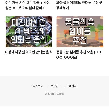
주식 처음 시작: 2주 학습 + 4주
오아 클린이워터s 휴대용 무선 구
실전 로드맵으로 실패 줄이기
강세정기
대장내시경 전 먹으면 안되는 음식
동물의숲 섬이름 추천 모음 (OO
O섬, OOO도)
의안내
티스토리
로그인
고객센터
© Daum Corp.