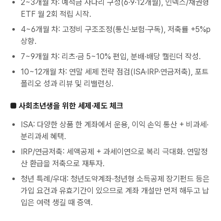
2~3개월 차: 예적금 사다리 구성(6·9·12개월), 인덱스/채권형
ETF 월 2회 적립 시작.
4~6개월 차: 고정비 구조조정(통신·보험·구독), 저축률 +5%p
상향.
7~9개월 차: 리츠·금 5~10% 편입, 분배·배당 캘린더 작성.
10~12개월 차: 연말 세제 전략 점검(ISA·IRP·연금저축), 포트
폴리오 성과 리뷰 및 리밸런싱.
■ 사회초년생을 위한 세제·제도 체크
ISA: 다양한 상품 한 계좌에서 운용, 이익 손익 통산 + 비과세·
분리과세 혜택.
IRP/연금저축: 세액공제 + 과세이연으로 복리 극대화. 연말정
산 환급을 저축으로 재투자.
청년 특례/우대: 청년도약계좌·청년형 소득공제 장기펀드 등은
가입 요건과 유효기간이 있으므로 계좌 개설만 먼저 해두고 납
입은 여력 생길 때 증액.