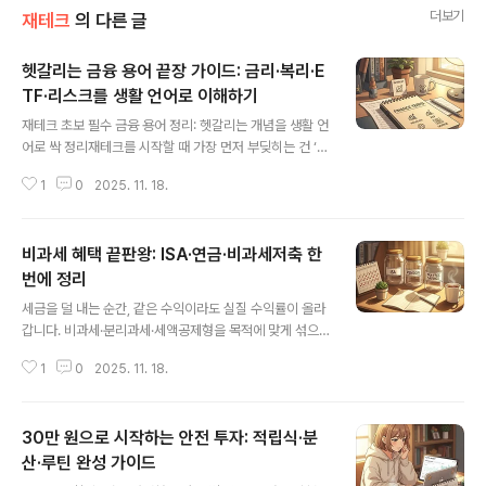
더보기
재테크
의 다른 글
헷갈리는 금융 용어 끝장 가이드: 금리·복리·E
TF·리스크를 생활 언어로 이해하기
글 내용
재테크 초보 필수 금융 용어 정리: 헷갈리는 개념을 생활 언
어로 싹 정리재테크를 시작할 때 가장 먼저 부딪히는 건 ‘용
어의 벽’이에요. 뜻만 알면 뉴스가 더 또렷해지고, 상품도
1
0
2025. 11. 18.
비교가 쉬워집니다. 어렵게 외우기보다, “어디에 쓰이고 내
돈에 어떤 영향을 주는지” 기준으로 정리해드릴게요. ■ 핵
심 요약: 이것만 알아도 절반은 끝돈의 속도: 금리·복리·물
비과세 혜택 끝판왕: ISA·연금·비과세저축 한
가(인플레이션)안전과 유동성: 예금·적금·CMA성장과 변
동성: 주식·채권·ETF·펀드리스크 관리: 분산투자·리밸런싱·
번에 정리
글 내용
손절/분할매수세금·제도: ISA·IRP·연금저축·원천징수·분리
세금을 덜 내는 순간, 같은 수익이라도 실질 수익률이 올라
과세■ 돈의 흐름과 시간: 기초 개념금리(Interest Rate):
갑니다. 비과세·분리과세·세액공제형을 목적에 맞게 섞으
돈의 ‘사용료’. 대출엔 비용, 예금엔 수익이에요. 금리가 오
면, 소득 구간과 상관없이 체감 수익이 달라집니다. 중요한
르면 대출은 부담, 예금은 유리해지고, 주식·채..
1
0
2025. 11. 18.
포인트는 ‘자격 요건’과 ‘유지 기간’, 그리고 ‘한도’를 정확히
지키는 겁니다. ■ 핵심 요약: 어떤 사람에게 무엇이 유리한
가청년·서민: 청년형 ISA, 청년형 장기집합투자증권저축,
30만 원으로 시작하는 안전 투자: 적립식·분
청년 우대형 청약통장노년·취약계층: 비과세종합저축(대상
충족 시)장기 절세·노후: 연금저축, IRP, 장기저축성보험(1
산·루틴 완성 가이드
글 내용
0년 이상)직장인 표준: 일반형/서민형 ISA + 연금저축/IR