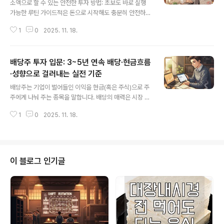
소액으로 할 수 있는 안전한 투자 방법: 초보도 바로 실행
P 조합지역·직능: 농어민 비과세 예금, 조합원 비과세 예·적
가능한 루틴 가이드적은 돈으로 시작해도 충분히 안전하게
금(출자 후 가입)!! 비과세/절세형 대표 상품 총정리■ 청년
자산을 키울 수 있습니다. 핵심은 원금 안정성과 유동성, 그
형 ISA(개인종합자산관리계좌)요건/한도: 연령·소득..
1
0
2025. 11. 18.
리고 분산입니다. 소액일수록 복잡한 상품보다 구조가 단
순하고 수수료가 낮으며, 언제든 현금화가 가능한 수단부
터 차근차근 쌓는 게 안전합니다. ■ 한눈에 보는 핵심 요약
배당주 투자 입문: 3~5년 연속 배당·현금흐름
원금 보장과 유동성이 높은 수단부터 시작하고, 소액 적립
식으로 습관부터 만드는 게 가장 안전합니다.ETF·국채·적
·성향으로 걸러내는 실전 기준
글 내용
금·CMA·금(골드)·리츠(REITs) 같은 기초 자산을 조합해
배당주는 기업이 벌어들인 이익을 현금(혹은 주식)으로 주
“수익성보다 생존성”을 우선하세요.자동이체와 분할매수,
주에게 나눠 주는 종목을 말합니다. 배당의 매력은 시장 변
목표·비중·손절 기준을 미리 정해두면 초보자도 흔들림 없
동성이 커도 ‘현금흐름’이 계좌에 찍힌다는 안정감에 있습
이 이어갈 수 있습니다.■ 소액·안전 투자 5대 카테고리와
1
0
2025. 11. 18.
니다. 다만 숫자 하나(배당수익률)만 보고 접근하면 함정이
활용법① 고금리 적금·..
많기 때문에, 초보자일수록 “지속 가능성·현금흐름·거시 이
벤트”까지 함께 보는 입체적 기준이 필요합니다. ■ 배당주
핵심 요약 먼저배당수익률은 높지만 일회성인 종목은 피하
고, 꾸준히 올리거나 유지하는 회사에 집중합니다.배당의
이 블로그 인기글
재원은 결국 ‘현금흐름’입니다. 이익의 질(현금창출력)과
부채 구조가 건강한지 반드시 확인하세요.일정과 제도(배
당기준일·배당락·세금·환율)를 모르면 실수하기 쉽습니다.
캘린더 관리가 절반입니다.■ 배당주를 고르는 5대 기준①
배당의 ‘수준’과 ‘질’배당수익..