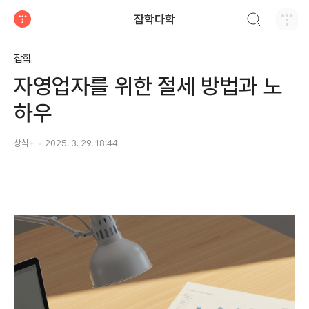
검색하기
잡학다학
티스토리
잡학
자영업자를 위한 절세 방법과 노
하우
상식+
2025. 3. 29. 18:44