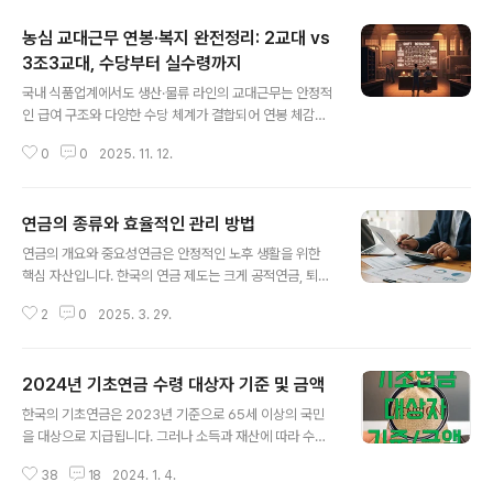
농심 교대근무 연봉·복지 완전정리: 2교대 vs
3조3교대, 수당부터 실수령까지
글 내용
국내 식품업계에서도 생산·물류 라인의 교대근무는 안정적
인 급여 구조와 다양한 수당 체계가 결합되어 연봉 체감치
가 커지는 편입니다. 농심 역시 공장·물류·설비 직군 중심으
0
0
2025. 11. 12.
로 2교대·3조3교대 운영 비중이 높고, 교대수당·야간수당·
특근수당 등이 기본급에 더해져 실수령 최적화가 가능한
구조라는 점이 특징입니다. 교대 형태 한눈에 보기2교대:
연금의 종류와 효율적인 관리 방법
주간/야간을 번갈아 근무하는 방식으로 생산라인과 일부
글 내용
원료/품질 관련 파트에서 운영 비중이 높습니다.3조3교대:
연금의 개요와 중요성연금은 안정적인 노후 생활을 위한
설비유지보전, 물류 운영 등 24시간 가동이 필요한 직무에
핵심 자산입니다. 한국의 연금 제도는 크게 공적연금, 퇴직
서 흔하며, 순환 스케줄로 피로 누적을 완화하고 라인 가동
연금, 개인연금으로 구성된 3층 구조를 기본으로 하며, 주
률을 유지합니다.주간 전용 직무: 공장회계·공장서무·안전·
2
0
2025. 3. 29.
택연금과 일시납연금을 포함하면 5층 구조로 확장됩니다.
품질 문서관리 등 사무·지원 파트는 주간 고정 근무가 일반
각 연금은 목적과 방식이 다르기 때문에 이를 제대로 이해
적입니다.연봉 구조 이해하기기..
하고 관리하는 것이 중요합니다.1. 연금의 종류한국의 연금
2024년 기초연금 수령 대상자 기준 및 금액
은 크게 다음과 같이 분류됩니다.공적연금: 국민연금과 특
글 내용
수직역연금이 포함됩니다. 국민연금은 국가가 운영하며,
한국의 기초연금은 2023년 기준으로 65세 이상의 국민
소득의 일부를 보험료로 납부하고 노후에 돌려받는 사회보
을 대상으로 지급됩니다. 그러나 소득과 재산에 따라 수령
험제도입니다. 특수직역연금은 공무원, 군인, 교원 등 특정
대상자가 결정됩니다. | 기초연금 수령 대상자 기준 1. 만 6
직업군을 대상으로 합니다.퇴직연금: 기업이 제공하는 확
38
18
2024. 1. 4.
5세 이상이어야 합니다. 2. 소득이 일정 기준 이하이어야