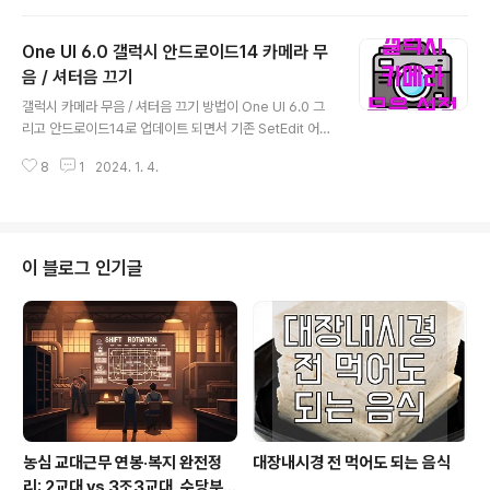
정급여형(DB형)과 확정기여형(DC형)으로 나뉩니다. DB
합니다. 3. 재산이 일정 기준 이하이어야 합니다. 약간 기준
형은 퇴직 후 정해진 금액을 지급하며, DC..
이 애매한데요. 소득과 재산의 산정 공식이 별도 있기 때문
One UI 6.0 갤럭시 안드로이드14 카메라 무
입니다. 산정 공식은 아래와 같습니다. | 기초연금 금액 금
액은 매년 년도별 달라집니다. 현재는 2023년 기준으로 2
음 / 셔터음 끄기
글 내용
024년 기준은 아직 등록되지 않았는데요. 아래 링크를 통
갤럭시 카메라 무음 / 셔터음 끄기 방법이 One UI 6.0 그
해 실시간으로 확인하실 수 있습니다. 2023년도 기준으로
리고 안드로이드14로 업데이트 되면서 기존 SetEdit 어플
기초연금의 금액은 수령자의 연령과 가구원 수에 따라 달
에서 카메라 무음 설정 방법이 막혔습니다. 별도 어플 설치
라집니다. 예를 들어, 만 65세~74세 사이의 가구주 기준
8
1
2024. 1. 4.
없이 5분컷으로 설정하는 방법에 대해 알려드리겠습니다.
으로 1인 가..
| 갤럭시 안드로이드14 적용 기기 확인 갤럭시 S23 / 갤럭
시 S23+ / 갤럭시 S23 Ultra 갤럭시 S23 FE 갤럭시 Z
플립5 / 갤럭시 Z폴드5 갤럭시 S22 / 갤럭시 S22+ / 갤
럭시 S22 Ultra 갤럭시탭 S9 / 갤럭시탭 S9+ / 갤럭시탭
이 블로그 인기글
S9 Ultra 갤럭시 A34 5G 갤럭시 A54 5G | 갤럭시 카
메라 무음 셔터음 끄기 설정 방법 1. 우선 기기의 설정을 해
야합니다. 설정 > 휴대전화 정보 > 소프트웨어 정보 > 빌
드부분을 연타하면..
농심 교대근무 연봉·복지 완전정
대장내시경 전 먹어도 되는 음식
리: 2교대 vs 3조3교대, 수당부터