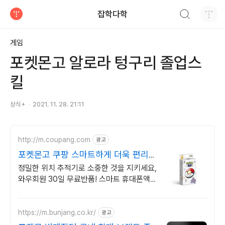
검색하기
잡학다학
티스토리
게임
포켓몬고 알로라 텅구리 졸업스
킬
상식+
2021. 11. 28. 21:11
http://m.coupang.com
광고
포켓몬고 쿠팡 스마트하게 더욱 편리한
일상
정밀한 위치 추적기로 소중한 것을 지키세요,
와우회원 30일 무료반품! 스마트 휴대폰액
세서리 활용으로 바쁜 일상을 더 효율적으로
만들어보세요.
https://m.bunjang.co.kr/
광고