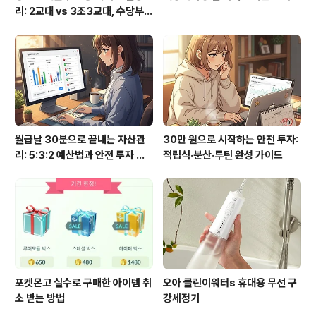
리: 2교대 vs 3조3교대, 수당부터
실수령까지
월급날 30분으로 끝내는 자산관
30만 원으로 시작하는 안전 투자:
리: 5:3:2 예산법과 안전 투자 루
적립식·분산·루틴 완성 가이드
틴
포켓몬고 실수로 구매한 아이템 취
오아 클린이워터s 휴대용 무선 구
소 받는 방법
강세정기