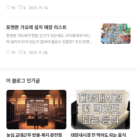
코드 전체를 정리해 보았습니다. | 피카츄 피카츄는 지난 포
10
0
2021. 11. 14.
스팅에 썸네일로 있었지만 올리지 않았었죠..ㅋ 이번시간
을 통해 올립니다. | 망나뇽 개인적으로 망나뇽이 가장 서포
트가 잘 나온거 같습니다. 케바케이겠지만, 망나뇽 덕분에
포켓몬 가오레 설치 매장 리스트
솔가레오를 잡고 잡았습니다! | 갸라도스 갸라도스는 생각
글 내용
보다 잘 나오지 않아서 잘안쓰게 되더라구요... | 보만다 보
포켓몬 가오레가 한참 인기가 있는데요. 우리동네에 어디
만다는 한두번 썼는데 등장한적은 없어요! | 미끄래곤 미끄
에 설치가 되어 있는지 알아야 즐길수 있겠죠? 우선 포켓몬
래곤이 제일 처음 공개된 몬스터이기 때문에 가장 많이 썼
가오레는 대형마트에 설치가 되어 있습니다. 어디 어디 설
던거 같아요. 서포트로 자주 나왔던거 같아요.
13
0
2021. 9. 28.
치 되어 있는지 알아보도록 하겠습니다. | 도시별 포켓몬 가
오레 설치 매장 1) 서울 설치 매장 (총 28개점) 이마트 영일
점, 이마트 자양점, 홈플러스 신도림점, 홈플러스 목동점,
롯데마트 은평점, 애니메이트 용산점, 영푼문고 IFC몰, 가
챠샵 이수점, 롯데마트 월드타워점, 이마트 영등포점, 이마
이 블로그 인기글
트 미아점, 이마트 통영점, 롯데마트 송파점, 롯데마트 강변
점, 이마트 하월곡점, 이마트 천호점, 이마트 묵동점, 이마
트 가든5점, 롯데마트 청량리점, 홈플러스 서울남현점, 이
마트 청계천점, 이마트 은평점, 이마트 용산점, 이마트 양재
점, 이마트..
농심 교대근무 연봉·복지 완전정
대장내시경 전 먹어도 되는 음식