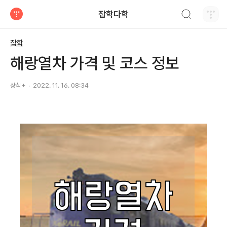
검색하기
잡학다학
티스토리
잡학
해랑열차 가격 및 코스 정보
상식+
2022. 11. 16. 08:34