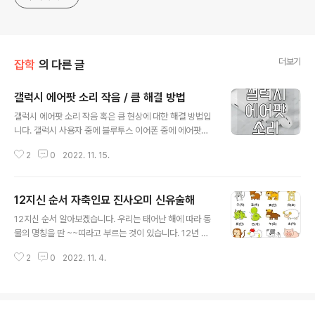
더보기
잡학
의 다른 글
갤럭시 에어팟 소리 작음 / 큼 해결 방법
글 내용
갤럭시 에어팟 소리 작음 혹은 큼 현상에 대한 해결 방법입
니다. 갤럭시 사용자 중에 블루투스 이어폰 중에 에어팟이
가장 마음에 들고 성능이 우수하다 생각이 들어 에어팟을
2
0
2022. 11. 15.
구매했는데 연결하고 음악을 재생하는 순간! 엄청 소리가
크거나 작은 경우가 있습니다. 이럴때 해결하는 방법 단 3
분만에 가능합니다. | 갤럭시 에어팟 소리 작음, 큼 해결 갤
12지신 순서 자축인묘 진사오미 신유술해
럭시와 에어팟을 연결 하셨으니 소리 문제가 있다고 확인
글 내용
하셨으니 연결 방법 및 호환에 대해서는 언급하지 않겠습
12지신 순서 알아보겠습니다. 우리는 태어난 해에 따라 동
니다. 갤럭시에는 개발자 모드라는 것이 있습니다. 개발자
물의 명칭을 딴 ~~띠라고 부르는 것이 있습니다. 12년 동
모드는 찾으려면 찾을수 없고 특정 방법으로 켜야 보이게
안 각각 해에 따라 태어나면 해당 년도에 속하는 동물의 띠
됩니다. 개발자 모드 설정 방법은 아래와 같습니다. 설정에
2
0
2022. 11. 4.
라고 표현하는데요. 12년인 이유는 12지신이라고 부르는
서 가장 아래에 있는 휴대전화 정보를 선택합니다. 소프트
동물들이 있기때문입니다. | 12지신 알아보기 12지신 동물
웨어 정보를 터치합니다. 여기서 커..
순서는 아래와 같습니다. 쥐, 소, 호랑이, 토끼, 용, 뱀, 말,
양, 원순이, 닭, 개, 돼지 그리고 12지신을 뜻하는 한자로는