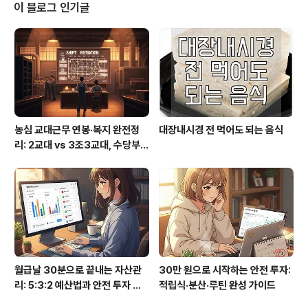
자, 축, 인, 묘, 진, 사, 오, 미, 신, 유, 술, 해 | 12지신 순서 이
이 블로그 인기글
유 어느날 신이 열두 동물에게 달리기 시합을 해서 먼저온
순서에 따라 순서를 정했다고 하는데요. 작은 쥐가 첫번째
인 이유는 열심히 달리기만 하는 소의 등에 타고 있다가 마
지막 골인 지점에서 점프를해서 먼저 ..
농심 교대근무 연봉·복지 완전정
대장내시경 전 먹어도 되는 음식
리: 2교대 vs 3조3교대, 수당부터
실수령까지
월급날 30분으로 끝내는 자산관
30만 원으로 시작하는 안전 투자:
리: 5:3:2 예산법과 안전 투자 루
적립식·분산·루틴 완성 가이드
틴