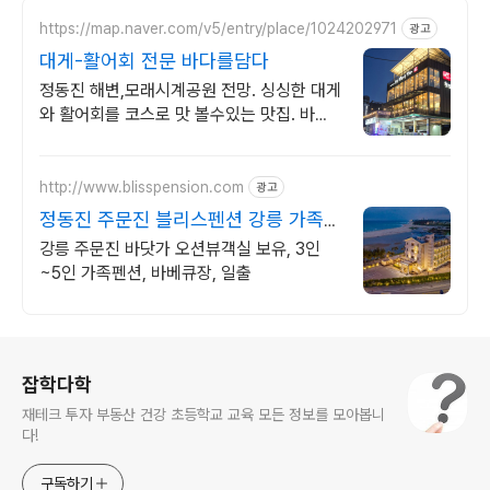
https://map.naver.com/v5/entry/place/1024202971
광고
대게-활어회 전문 바다를담다
정동진 해변,모래시계공원 전망. 싱싱한 대게
와 활어회를 코스로 맛 볼수있는 맛집. 바다
와 기차길 전망과 낭만이 있는 핫플레이스
http://www.blisspension.com
광고
정동진 주문진 블리스펜션 강릉 가족4
인 숙소
강릉 주문진 바닷가 오션뷰객실 보유, 3인
~5인 가족펜션, 바베큐장, 일출
로그 정보
잡학다학
재테크 투자 부동산 건강 초등학교 교육 모든 정보를 모아봅니
다!
구독하기