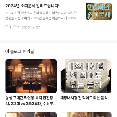
가정적이며, 가정을 중시하고, 2024년에는 가정과 사랑에
2024년 소띠운세 알려드립니다!
대한 중요성이 부각될 수 있습니다. 가족과의 조화로운 관
글 내용
계를 유지하는 데 주력할 수 있습니다. 긍정적인 변화 : 새
2024년 갑진년 소띠 운세 정리해 드리겠습니다. 성실한
로운 시작이나 긍정적인 변화에 개방적일 수 있게 됩니다.
성품을 가진 소띠의 2024년 운세는 어떨까요? | 2024년
이를 통해 새로운 기회를 찾거나 개인적인 성장을 이룰 수
소띠운세 2024년의 소띠 기운부터 보자면 잠시 소강 상태
있습니다. 안정과 평온 : 토끼띠는 안정을 추구하며 평온한
1
1
2023. 12. 27.
에 빠질수 있습니다. 좀 더 구체적으로 이야기 하자면 기운
분위기를 선호합니다. 이해관계를 중시하며, 2024년에는
이 잠시 멈춘다라고 이야기 드릴수 있겠습니다. 현재 진행
불안한 상황에서도 안정감..
중인 일이나 공부 등이 잠시 정체되는 시간을 가지게될 확
률이 높습니다. 그렇기 때문에 무언가 일을 하거나 진행할
때 무리하게 하지 않도록 주의 바랍니다. 또한 본인의 가치
이 블로그 인기글
관에 대해 내적 변화가 자주 일어나게 되니 자신이 한층 더
성장한다는 생각을 가지고 조급해하시지 말길 바랍니다. |
소띠 재물운 아무래도 한국 사람들은 재물운을 가장 궁금
해하고 있죠. 2024년 소띠 재물운을 알려드리겠습니다. 2
024년에는 본인이 아무..
농심 교대근무 연봉·복지 완전정
대장내시경 전 먹어도 되는 음식
리: 2교대 vs 3조3교대, 수당부터
실수령까지