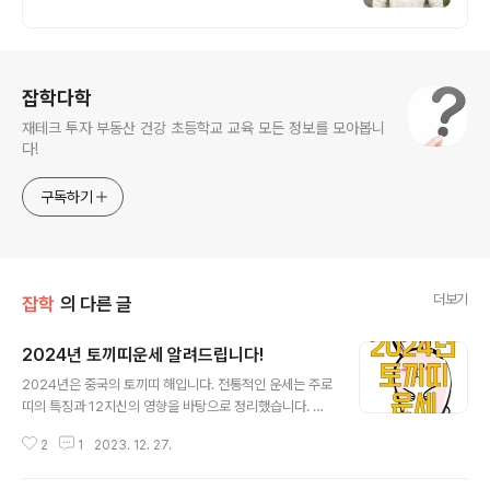
무료운세, 전화신점, 전화사주, 타로
로그 정보
잡학다학
재테크 투자 부동산 건강 초등학교 교육 모든 정보를 모아봅니
다!
구독하기
더보기
잡학
의 다른 글
2024년 토끼띠운세 알려드립니다!
글 내용
2024년은 중국의 토끼띠 해입니다. 전통적인 운세는 주로
띠의 특징과 12지신의 영향을 바탕으로 정리했습니다. 토
끼띠는 순박하고 온화한 성격으로 알려져 있다고 합니다.
2
1
2023. 12. 27.
여기서는 전통적인 운세의 개요를 알려드리겠습니다. | 20
24년 토끼띠운세 사랑과 가정 : 토끼띠의 사람들은 보통