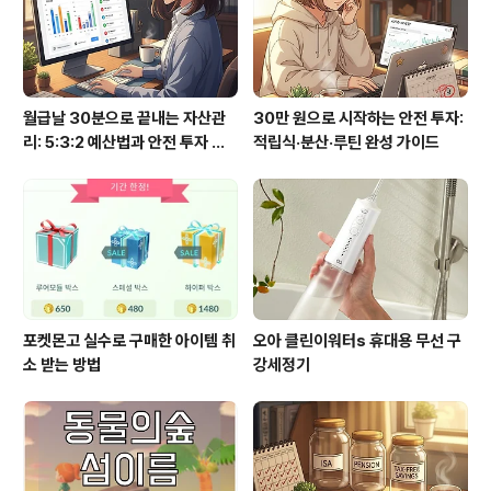
월급날 30분으로 끝내는 자산관
30만 원으로 시작하는 안전 투자:
리: 5:3:2 예산법과 안전 투자 루
적립식·분산·루틴 완성 가이드
틴
포켓몬고 실수로 구매한 아이템 취
오아 클린이워터s 휴대용 무선 구
소 받는 방법
강세정기